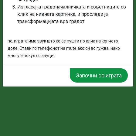
Изгласај ја градоначалничката и советниците со
клик на нивната картичка, и проследи ја
трансформацијата врз градот
Моќ:
Правилно раководење со
градот
пс. играта има звук што ќе се пушти по клик на копчето
доле. Стави го телефонот на mute ако си во гужва, иако
многу е покул со звуци!
Започни со играта