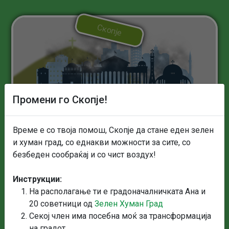
Скопје
Промени го Скопје!
Време е со твоја помош, Скопје да стане еден зелен
0%
и хуман град, со еднакви можности за сите, со
безбеден сообраќај и со чист воздух!
Ана Петровска
Инструкции:
Градоначалничка
На располагање ти е градоначалничката Ана и
20 советници од
Зелен Хуман Град
ГЛАСАЈ
Секој член има посебна моќ за трансформација
на градот