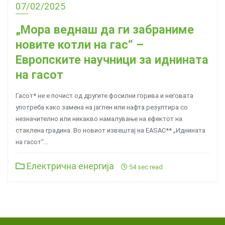
07/02/2025
„Мора веднаш да ги забраниме
новите котли на гас“ –
Европските научници за иднината
на гасот
Гасот* не е почист од другите фосилни горива и неговата
употреба како замена на јаглен или нафта резултира со
незначително или никакво намалување на ефектот на
стаклена градина. Во новиот извештај на EASAC** „Иднината
на гасот“…
Електрична енергија
54 sec read