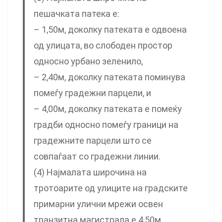
пешачката патека е:
– 1,50м, доколку патеката е одвоена
од улицата, во слободен простор
односно урбано зеленило,
– 2,40м, доколку патеката поминува
помеѓу градежни парцели, и
– 4,00м, доколку патеката е помеќу
градби односно помеѓу граници на
градежните парцели што се
совпаѓаат со градежни линии.
(4) Најмалата широчина на
тротоарите од улиците на градските
примарни улични мрежи освен
транзитна магистрала е 4,50м,