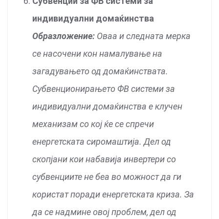
Субвенции за ФВ системи за
индивидуални домаќинства
Образложение:
Оваа и следната мерка
се насочени кон намалување на
загадувањето од домаќинствата.
Субвенционирањето ФВ системи за
индивидуални домаќинства е клучен
механизам со кој ќе се спречи
енергетската сиромаштија. Дел од
скопјани кои набавија инвертери со
субвенциите не беа во можност да ги
користат поради енергетската криза. За
да се надмине овој проблем, дел од