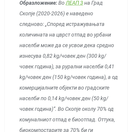
Образложение:
Во
ЛЕАП 3
на Град
Скопје (2020-2026) е наведено
следново: „Според истражувањата
количината на цврст отпад во урбани
населби може да се усвои дека средно
изнесува 0,82 kg/човек ден (300 kg/
човек година), за рурални населби 0,41
kg/човек ден (150 kg/човек година), а од
комерцијалните објекти во градските
населби по 0,14 kg/човек ден (50 kg/
човек година)“. Во Скопје околу 70% од
комуналниот отпад е биоотпад. Оттука,
биокомпостарите за 70% би ги