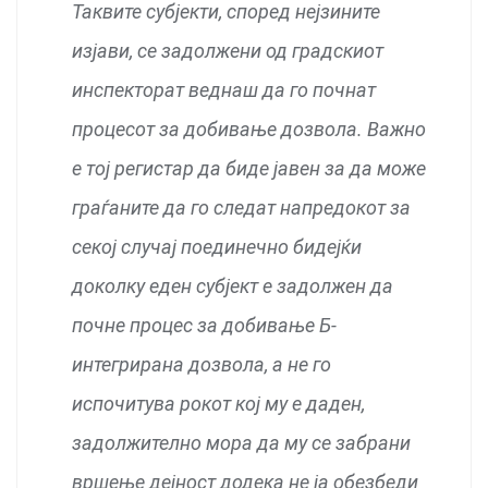
Таквите субјекти, според нејзините
изјави, се задолжени од градскиот
инспекторат веднаш да го почнат
процесот за добивање дозвола. Важно
е тој регистар да биде јавен за да може
граѓаните да го следат напредокот за
секој случај поединечно бидејќи
доколку еден субјект е задолжен да
почне процес за добивање Б-
интегрирана дозвола, а не го
испочитува рокот кој му е даден,
задолжително мора да му се забрани
вршење дејност додека не ја обезбеди