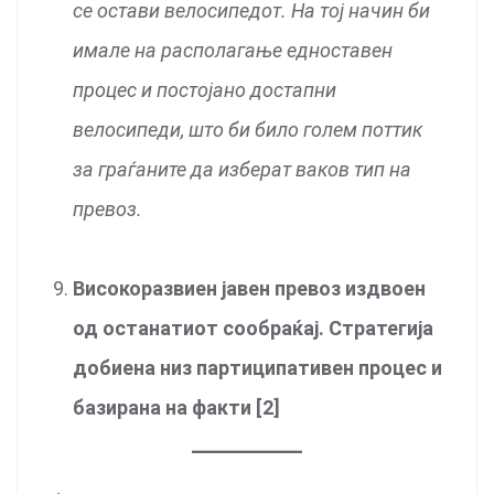
се остави велосипедот. На тој начин би
имале на располагање едноставен
процес и постојано достапни
велосипеди, што би било голем поттик
за граѓаните да изберат ваков тип на
превоз.
Високоразвиен јавен превоз издвоен
од останатиот сообраќај. Стратегија
добиена низ партиципативен процес и
базирана на факти [2]