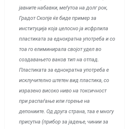
јавните набавки, меѓутоа на долг рок,
Градот Скопје ќе биде пример за
институција која целосно ја исфрлила
пластиката за еднократна употреба и со
тоа го елиминирала својот удел во
создавањето ваков тип на отпад.
Пластиката за еднократна употреба е
исклучително штетен вид пластика, со
изразено високо ниво на токсичност
при распаѓање или горење на
депониите. Од друга страна, таа е многу
присутна (прибор за јадење, чинии за