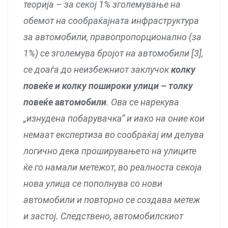
теорија – за секој 1% зголемување на
обемот на сообраќајната инфраструктура
за автомобили, правопропорционално (за
1%) се зголемува бројот на автомобили [3],
се доаѓа до неизбежниот заклучок
колку
повеќе и колку пошироки улици – толку
повеќе автомобили
. Ова се нарекува
„изнудена побарувачка“ и иако на оние кои
немаат експертиза во сообраќај им делува
логично дека проширувањето на улиците
ќе го намали метежот, во реалноста секоја
нова улица се пополнува со нови
автомобили и повторно се создава метеж
и застој. Следствено, автомобилскиот