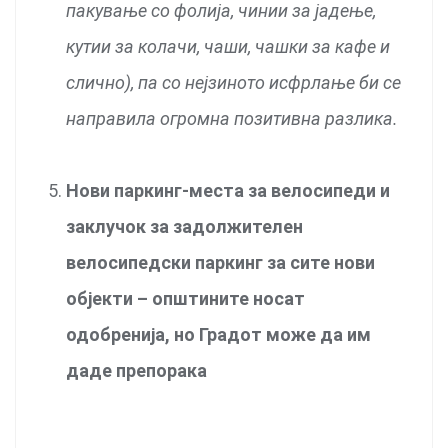
пакување со фолија, чинии за јадење,
кутии за колачи, чаши, чашки за кафе и
слично), па со нејзиното исфрлање би се
направила огромна позитивна разлика.
Нови паркинг-места за велосипеди и
заклучок за задолжителен
велосипедски паркинг за сите нови
објекти – општините носат
одобренија, но Градот може да им
даде препорака