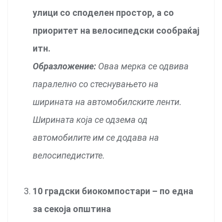
улици со споделен простор, a со
приоритет на велосипедски сообраќај
итн.
Образложение:
Оваа мерка се одвива
паралелно со стеснувањето на
ширината на автомобилските ленти.
Ширината која се одзема од
автомобилите им се додава на
велосипедистите.
10 градски биокомпостари – по една
за секоја општина