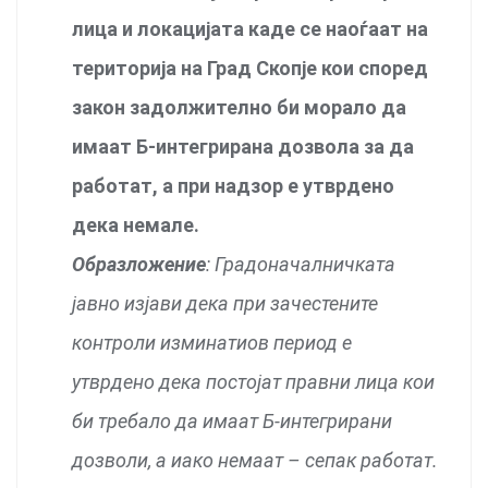
лица и локацијата каде се наоѓаат на
територија на Град Скопје кои според
закон задолжително би морало да
имаат Б-интегрирана дозвола за да
работат, а при надзор е утврдено
дека немале.
Образложение
: Градоначалничката
јавно изјави дека при зачестените
контроли изминатиов период е
утврдено дека постојат правни лица кои
би требало да имаат Б-интегрирани
дозволи, а иако немаат – сепак работат.