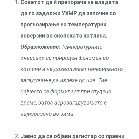
Советот да ѝ препорача на владата
да го задолжи УХМР да започне со
прогнозирање на температурни
инверзии во скопската котлина.
Образложение:
Температурните
инверзии се природен феномен во
котлини и не дозволуваат генерираното
загадување да излезе од нив. Тие
најчесто се формираат при студено
време, затоа аерозагадувањето е
најизразено во зима.
Јавно да се објави регистар со правни