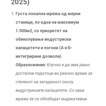
2025)
Густа локална мрежа од мерни
станици, по една на максимум
1.500м2, со приоритет на
обиколување индустриски
капацитети и погони (А и Б-
интегрирани дозволи)
Образложение:
Клучно е да има јавно
достапни податоци во реално време за
степенот на загаденост околу
индустриските капацитети. Со оваа
мрежа ќе се обезбедат индикативни