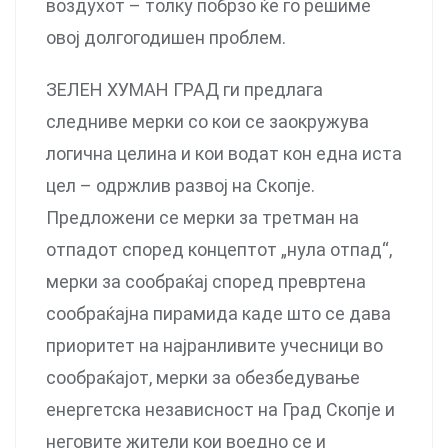
воздухот – толку побрзо ќе го решиме
овој долгогодишен проблем.
ЗЕЛЕН ХУМАН ГРАД ги предлага
следниве мерки со кои се заокружува
логична целина и кои водат кон една иста
цел – одржлив развој на Скопје.
Предложени се мерки за третман на
отпадот според концептот „нула отпад“,
мерки за сообраќај според превртена
сообраќајна пирамида каде што се дава
приоритет на најранливите учесници во
сообраќајот, мерки за обезбедување
енергетска независност на Град Скопје и
неговите жители кои воедно се и