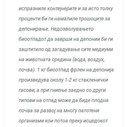
испразниле контејнерите и за исто толку
проценти би ги намалиле трошоците за
депонирање. Недозволувањето
биоотпадот да заврши на депонии би ги
заштитило од загадување сите медиуми
на животната средина (вода, воздух,
почва). 1 кг биоотпад фрлен на депонија
произведува околу 1-2 кг стакленички
гасови, а при гниење заедно со други
типови на отпад може да биде плодна
почва за развој на многу патотени
организми кои потоа преку исцедокот