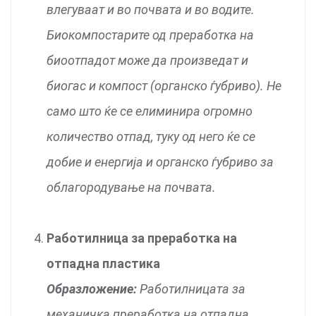
влегуваат и во почвата и во водите.
Биокомпостарите од преработка на
биоотпадот може да произведат и
биогас и компост (органско ѓубриво). Не
само што ќе се елиминира огромно
количество отпад, туку од него ќе се
добие и енергија и органско ѓубриво за
облагородување на почвата.
Работилница за преработка на
отпадна пластика
Образложение:
Работилницата за
механичка преработка на отпадна