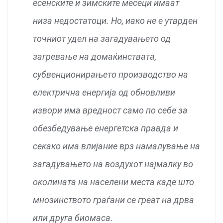
есенските и зимските месеци имаат
низа недостатоци. Но, иако не е утврден
точниот удел на загадувањето од
загревање на домаќинствата,
субвенционирањето производство на
електрична енергија од обновливи
извори има вредност само по себе за
обезбедување енергетска правда и
секако има влијание врз намалување на
загадувањето на воздухот најмалку во
околината на населени места каде што
мнозинството граѓани се греат на дрва
или друга биомаса.