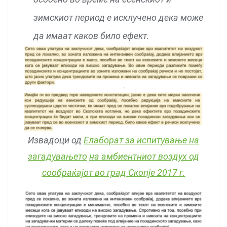
зимскиот период е исклучено дека може
да имаат каков било ефект.
Извадоци од
Елаборат за испитување на
загадувањето
на амбиентниот воздух од
сообраќајот во град Скопје 2017 г.