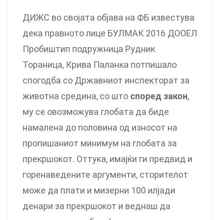
ДИЖС во својата објава на ФБ известува
дека правното лице БУЛМАК 2016 ДООЕЛ
Пробиштип подружница Рудник
Тораница, Крива Паланка потпишало
спогодба со Државниот инспекторат за
животна средина, со што
според закон
,
му се овозможува глобата да биде
намалена до половина од износот на
пропишаниот минимум на глобата за
прекршокот. Оттука, имајќи ги предвид и
горенаведените аргументи, сторителот
може да плати и мизерни 100 илјади
денари за прекршокот и веднаш да