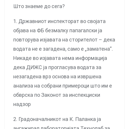
Што знаеме до сега?
1. Државниот инспекторат во својата
објава на ФБ безмалку папагалски ја
повторува изјавата на сторителот – дека
водата не е загадена, само е „заматена“.
Никаде во изјавата нема информација
дека ДИЖС ја прогласува водата за
незагадена врз основа на извршена
анализа на собрани примероци што им е
обврска по Законот за инспекциски
надзор
2. Градоначалникот на К. Паланка ја
ангажирал лабораторијата Технолаб за