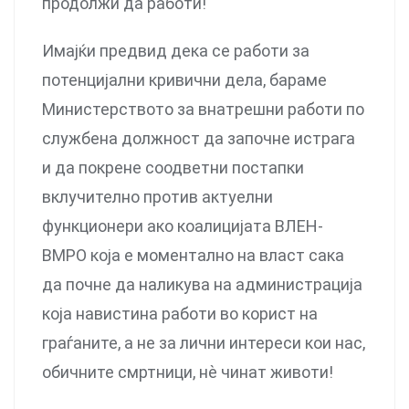
продолжи да работи!
Имајќи предвид дека се работи за
потенцијални кривични дела, бараме
Министерството за внатрешни работи по
службена должност да започне истрага
и да покрене соодветни постапки
вклучително против актуелни
функционери ако коалицијата ВЛЕН-
ВМРО која е моментално на власт сака
да почне да наликува на администрација
која навистина работи во корист на
граѓаните, а не за лични интереси кои нас,
обичните смртници, нѐ чинат животи!