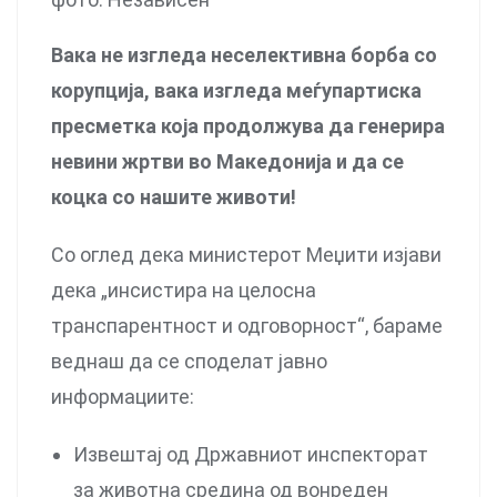
Вака не изгледа неселективна борба со
корупција, вака изгледа меѓупартиска
пресметка која продолжува да генерира
невини жртви во Македонија и да се
коцка со нашите животи!
Со оглед дека министерот Меџити изјави
дека „инсистира на целосна
транспарентност и одговорност“, бараме
веднаш да се споделат јавно
информациите:
Извештај од Државниот инспекторат
за животна средина од вонреден