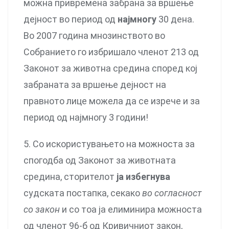
можна привремена забрана за вршење
дејност во период од
најмногу
30 дена.
Во 2007 година мнозинството во
Собранието го избришало членот 213 од
Законот за животна средина според кој
забраната за вршење дејност на
правното лице можела да се изрече и за
период од најмногу 3 години!
5. Со искористувањето на можноста за
спогодба од Законот за животната
средина, сторителот
ја избегнува
судската постапка, секако
во согласност
со закон
и со тоа ја елиминира можноста
од членот 96-б од Кривичниот закон,