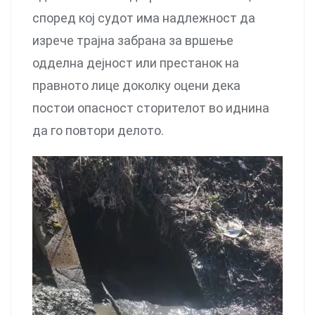
според кој судот има надлежност да
изрече трајна забрана за вршење
одделна дејност или престанок на
правното лице доколку оцени дека
постои опасност сторителот во иднина
да го повтори делото.