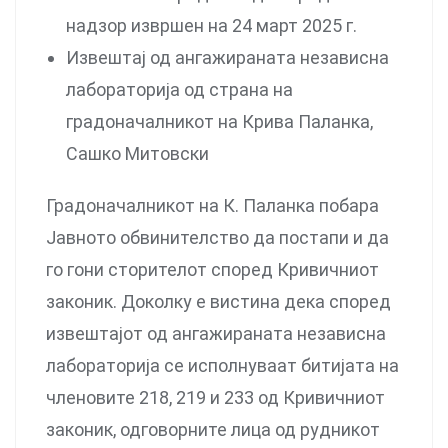
надзор извршен на 24 март 2025 г.
Извештај од ангажираната независна
лабораторија од страна на
градоначалникот на Крива Паланка,
Сашко Митовски
Градоначалникот на К. Паланка побара
Јавното обвинителство да постапи и да
го гони сторителот според Кривичниот
законик. Доколку е вистина дека според
извештајот од ангажираната независна
лабораторија се исполнуваат битијата на
членовите 218, 219 и 233 од Кривичниот
законик, одговорните лица од рудникот