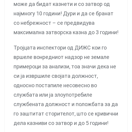
може да бидат казнети и со затвор од
најмногу 10 години! Дури и да се бранат
со небрежност – се предвидува
максимална затворска казна до 3 години!
Тројцата инспектори од ДИЖС кои го
вршеле вонредниот надзор не земале
примероци за анализи, тоа значи дека не
си ја извршиле својата должност,
односно постапиле несовесно во
службата или ја злоупотребиле
службената должност и положбата за да
го заштитат сторителот, што се кривични
дела казниви со затвор и до 5 години!