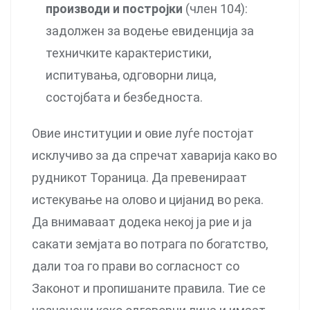
производи и постројки
(член 104):
задолжен за водење евиденција за
техничките карактеристики,
испитувања, одговорни лица,
состојбата и безбедноста.
Овие институции и овие луѓе постојат
исклучиво за да спречат хаварија како во
рудникот Тораница. Да превенираат
истекување на олово и цијанид во река.
Да внимаваат додека некој ја рие и ја
сакати земјата во потрага по богатство,
дали тоа го прави во согласност со
Законот и пропишаните правила. Тие се