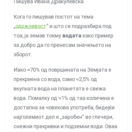
Пишува Ивана Дракулевска
Кога го пишував постот на тема
„
одржливост
“ и што се подразбира под
тоа, ја земав токму
водата
како пример
за добро да го пренесам значењето на
зборот.
Иако ≈70% од површината на Земјата е
прекриена со вода, само ≈2,5% од
вкупната вода на планетата е свежа
вода. Помалку од ≈1% од таа количина е
достапна за човекова употреба, бидејќи
најголемиот дел е „заробен“ во глечери,
снежни прекривки и подземни води. Оваа