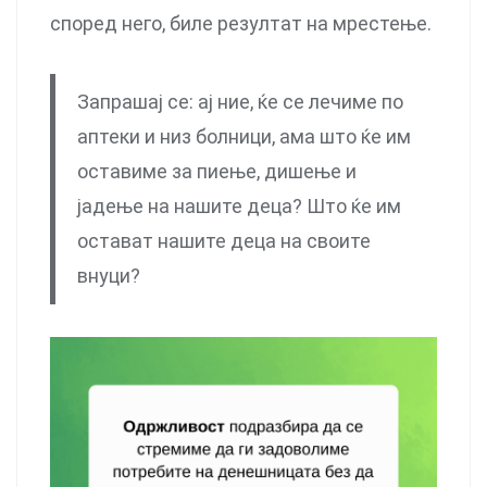
според него, биле резултат на мрестење.
Запрашај се: ај ние, ќе се лечиме по
аптеки и низ болници, ама што ќе им
оставиме за пиење, дишење и
јадење на нашите деца? Што ќе им
остават нашите деца на своите
внуци?