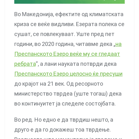
Во Македонија, ефектите од климатската
криза се веќе видливи. Езерата полека се
сушат, се повлекуваат. Уште пред пет
години, во 2020 година, читавме дека „
на
Преспанското Езеро веќе му се гледаат
ребрата
“, а лани науката потврди дека
Преспанското Езеро целосно ќе пресуши
до крајот на 21 век. Од ресорното
министерство тврдеа (уште тогаш) дека
во континуитет ја следеле состојбата.
Во ред. Но едно е да тврдиш нешто, а
друго е да го докажеш тоа тврдење.