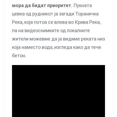
мора да бидат приоритет
. Пукната
цевка од рудникот ја загади Тораничка
Река, која потоа се влева во Крива Река,
па на видеоснимките од локалните
жители можевме да ја видиме реката низ
која наместо вода, изгледа како да тече
бетон.