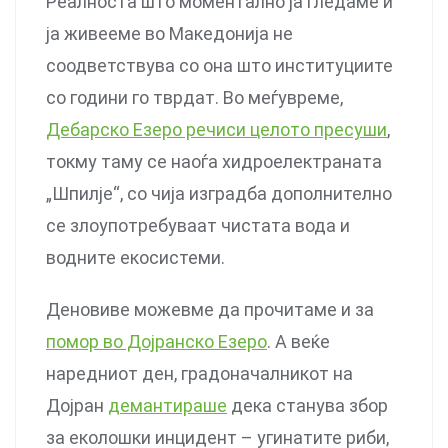
Реалноста што моментално ја гледаме и
ја живееме во Македонија не
соодветствува со она што институциите
со години го тврдат. Во меѓувреме,
Дебарско Езеро речиси целото пресуши
,
токму таму се наоѓа хидроелектраната
„Шпилје“, со чија изградба дополнително
се злоупотребуваат чистата вода и
водните екосистеми.
Деновиве можевме да прочитаме и за
помор во Дојранско Езеро
. А веќе
наредниот ден, градоначалникот на
Дојран
демантираше
дека станува збор
за еколошки инцидент – угинатите риби,