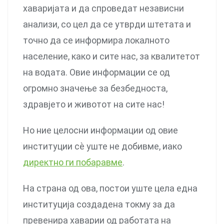
хаваријата и да спроведат независни
анализи, со цел да се утврди штетата и
точно да се информира локалното
население, како и сите нас, за квалитетот
на водата. Овие информации се од
огромно значење за безбедноста,
здравјето и животот на сите нас!
Но ние целосни информации од овие
институции сѐ уште не добивме, иако
директно ги побаравме
.
На страна од ова, постои уште цела една
институција создадена токму за да
превенира хаварии од работата на