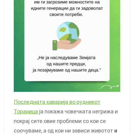
Последната хаварија во рудникот
Тораница
ја покажа човечката негрижа и
покрај сите овие проблеми со кои се
соочуваме, а од кои ни зависи животот
и