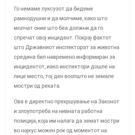
Го немаме луксузот да бидеме
рамнодушни и да молчиме, како што
молчат оние што беа должни да го
спречат овој инцидент. Покрај фактот
што Државниот инспекторат за животна
средина бил навремено информиран за
инцидентот, иако инспектори дошле на
лице место, тој ден воопшто не земале
мостри од реката.
Ова е директно прекршување на Законот
и злоупотреба на нивната работна
позиција, која им налага да земат мостри
во најкус можен рок од моментот на