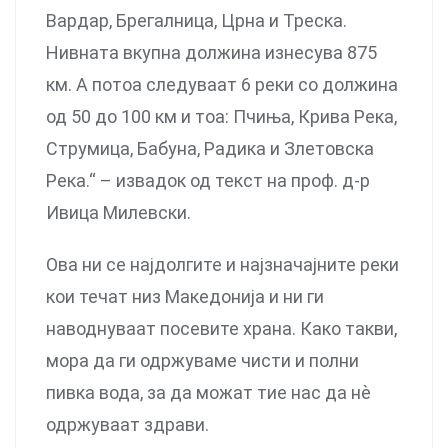
Вардар, Брегалница, Црна и Треска.
Нивната вкупна должина изнесува 875
км. А потоа следуваат 6 реки со должина
од 50 до 100 км и тоа: Пчиња, Крива Река,
Струмица, Бабуна, Радика и Злетовска
Река.“ – извадок од текст на проф. д-р
Ивица Милевски.
Ова ни се најдолгите и најзначајните реки
кои течат низ Македонија и ни ги
наводнуваат посевите храна. Како такви,
мора да ги одржуваме чисти и полни
пивка вода, за да можат тие нас да нѐ
одржуваат здрави.