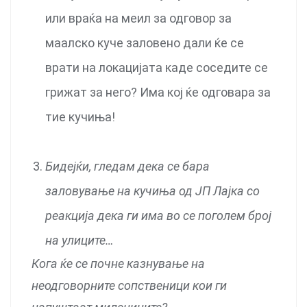
или враќа на меил за одговор за
маалско куче заловено дали ќе се
врати на локацијата каде соседите се
грижат за него? Има кој ќе одговара за
тие кучиња!
Бидејќи, гледам дека се бара
заловување на кучиња од ЈП Лајка со
реакција дека ги има во се поголем број
на улиците…
Кога ќе се почне казнување на
неодговорните сопственици кои ги