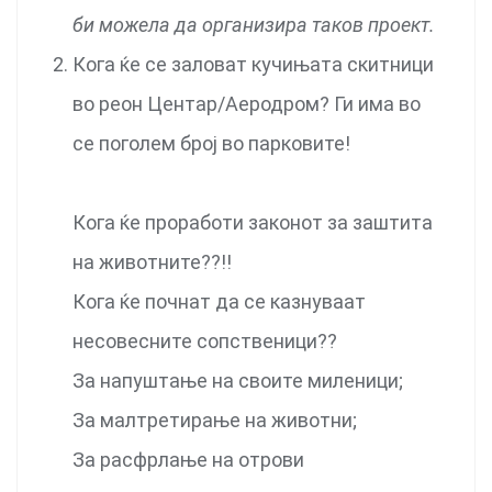
би можела да организира таков проект.
Кога ќе се заловат кучињата скитници
во реон Центар/Аеродром? Ги има во
се поголем број во парковите!
Кога ќе проработи законот за заштита
на животните??!!
Кога ќе почнат да се казнуваат
несовесните сопственици??
За напуштање на своите миленици;
За малтретирање на животни;
За расфрлање на отрови