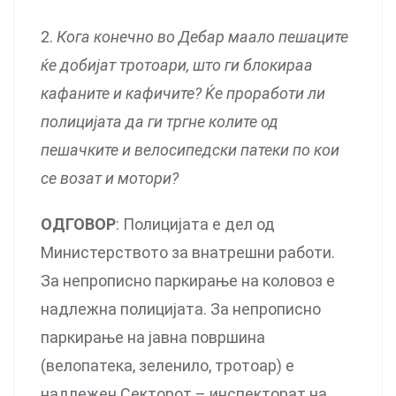
2.
Кога конечно во Дебар маало пешаците
ќе добијат тротоари, што ги блокираа
кафаните и кафичите? Ќе проработи ли
полицијата да ги тргне колите од
пешачките и велосипедски патеки по кои
се возат и мотори?
ОДГОВОР
: Полицијата е дел од
Министерството за внатрешни работи.
За непрописно паркирање на коловоз е
надлежна полицијата. За непрописно
паркирање на јавна површина
(велопатека, зеленило, тротоар) е
надлежен Секторот – инспекторат на