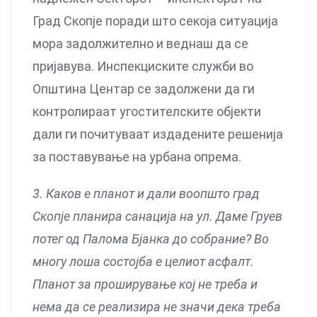
Град Скопје поради што секоја ситуација
мора задолжително и веднаш да се
пријавува. Инспекциските служби во
Општина Центар се задолжени да ги
контролираат угостителските објекти
дали ги почитуваат издадените решенија
за поставување на урбана опрема.
3. Каков е планот и дали воопшто град
Скопје планира санација на ул. Даме Груев
потег од Палома Бјанка до собрание? Во
многу лоша состојба е целиот асфалт.
Планот за проширување кој не треба и
нема да се реализира не значи дека треба