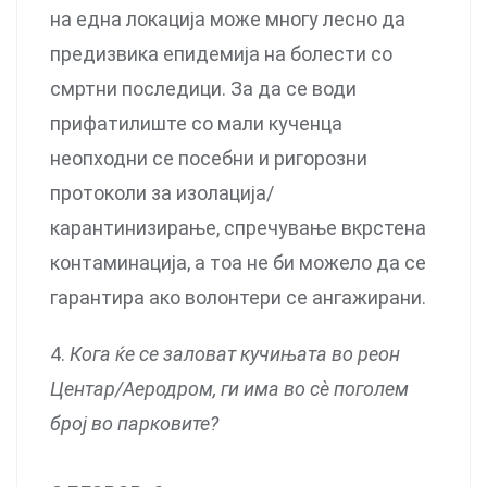
на една локација може многу лесно да
предизвика епидемија на болести со
смртни последици. За да се води
прифатилиште со мали кученца
неопходни се посебни и ригорозни
протоколи за изолација/
карантинизирање, спречување вкрстена
контаминација, а тоа не би можело да се
гарантира ако волонтери се ангажирани.
4.
Кога ќе се заловат кучињата во реон
Центар/Аеродром, ги има во сè поголем
број во парковите?