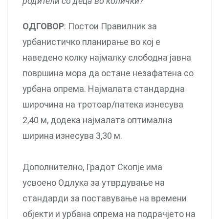
родители со деца во колички?
ОДГОВОР
: Постои Правилник за
урбанистичко планирање во кој е
наведено колку најмалку слободна јавна
површина мора да остане незафатена со
урбана опрема. Најмалата стандардна
широчина на тротоар/патека изнесува
2,40 м, додека најмалата оптимална
ширина изнесува 3,30 м.
Дополнително, Градот Скопје има
усвоено Одлука за утврдување на
стандарди за поставување на времени
објекти и урбана опрема на подрачјето на