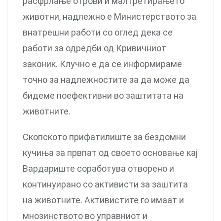
расфрлање отрови и малтретирањето
животни, надлежно е Министерството за
внатрешни работи со оглед дека се
работи за одредби од Кривичниот
законик. Клучно е да се информираме
точно за надлежностите за да може да
бидеме поефективни во заштитата на
животните.
Скопското прифатилиште за бездомни
кучиња за првпат од своето основање кај
Вардариште соработува отворено и
континуирано со активисти за заштита
на животните. Активистите го имаат и
мнозинството во управниот и