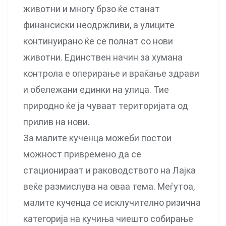
животни и многу брзо ќе станат
финансиски неодржливи, а улиците
континуирано ќе се полнат со нови
животни. Единствен начин за хумана
контрола е оперирање и враќање здрави
и обележани единки на улица. Тие
природно ќе ја чуваат територијата од
прилив на нови.
За малите кученца можеби постои
можност привремено да се
стационираат и раководството на Лајка
веќе размислува на оваа тема. Меѓутоа,
малите кученца се исклучително ризична
категорија на кучиња чиешто собирање