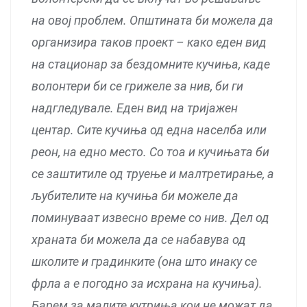
на овој проблем. Општината би можела да
организира таков проект – како еден вид
на стационар за бездомните кучиња, каде
волонтери би се грижеле за нив, би ги
надгледувале. Еден вид на тријажен
центар. Сите кучиња од една населба или
реон, на едно место. Со тоа и кучињата би
се заштитиле од труење и малтретирање, а
љубителите на кучиња би можеле да
поминуваат извесно време со нив. Дел од
храната би можела да се набавува од
школите и градинките (она што инаку се
фрла а е погодно за исхрана на кучиња).
Барем за малите кутриња кои не можат да