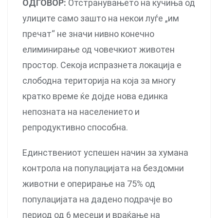
ОДГОВОР:
Отстранувањето на кучиња од
улиците само зашто на некои луѓе „им
пречат“ не значи нивно конечно
елиминирање од човечкиот животен
простор. Секоја испразнета локација е
слободна територија на која за многу
кратко време ќе дојде нова единка
непозната на населението и
репродуктивно способна.
Единствениот успешен начин за хумана
контрола на популацијата на бездомни
животни е оперирање на 75% од
популацијата на дадено подрачје во
период од 6 месеци и враќање на