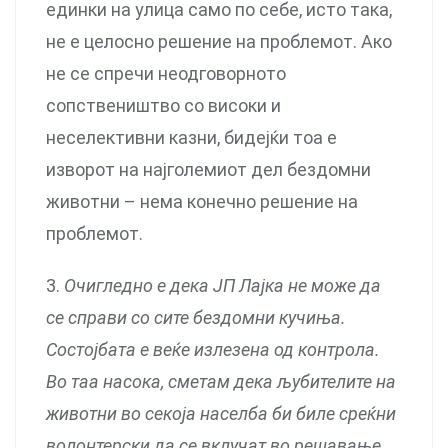
единки на улица само по себе, исто така,
не е целосно решение на проблемот. Ако
не се спречи неодговорното
сопствеништво со високи и
неселективни казни, бидејќи тоа е
изворот на најголемиот дел бездомни
животни – нема конечно решение на
проблемот.
3.
Очигледно е дека ЈП Лајка не може да
се справи со сите бездомни кучиња.
Состојбата е веќе излезена од контрола.
Во таа насока, сметам дека љубителите на
животни во секоја населба би биле среќни
волонтерски да се вклучат во решавање