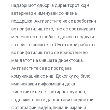
надзорниот одбор, а директорот кој е
ветеринар е именуван со нивна
поддршка. Активистите не се вработени
во прифатилиштето, тие се состануваат
месечно по потреба за да носат одлуки
за прифатилиштето. Луѓето кои работат
во прифатилиштето се вработени во
мандатот на бившата директорка.
Активистите се во постојана
комуникација со нив. Доколку кој било
има некакви информации дека
животните не се третираат хумано,
задолжително е да достави соодветни
фотографии, видеа, пишани изјави и