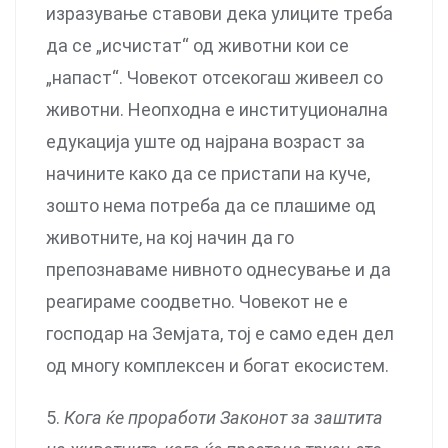
изразување ставови дека улиците треба
да се „исчистат“ од животни кои се
„напаст“. Човекот отсекогаш живеел со
животни. Неопходна е институционална
едукација уште од најрана возраст за
начините како да се пристапи на куче,
зошто нема потреба да се плашиме од
животните, на кој начин да го
препознаваме нивното однесување и да
реагираме соодветно. Човекот не е
господар на Земјата, тој е само еден дел
од многу комплексен и богат екосистем.
5.
Кога ќе проработи Законот за заштита