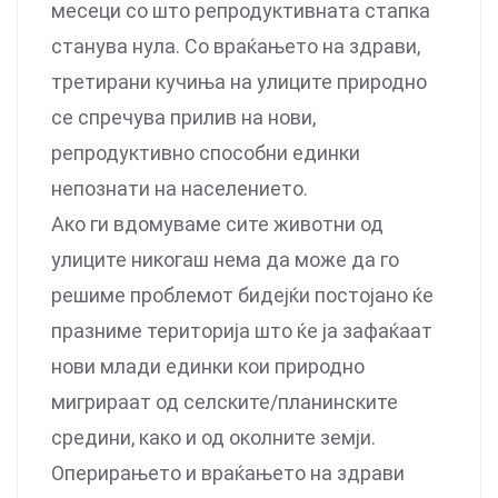
месеци со што репродуктивната стапка
станува нула. Со враќањето на здрави,
третирани кучиња на улиците природно
се спречува прилив на нови,
репродуктивно способни единки
непознати на населението.
Ако ги вдомуваме сите животни од
улиците никогаш нема да може да го
решиме проблемот бидејќи постојано ќе
празниме територија што ќе ја зафаќаат
нови млади единки кои природно
мигрираат од селските/планинските
средини, како и од околните земји.
Оперирањето и враќањето на здрави