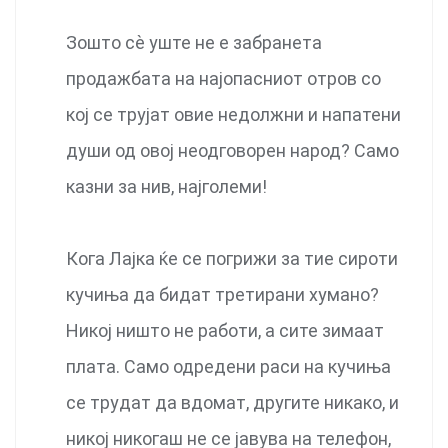
Зошто сѐ уште не е забранета
продажбата на најопасниот отров со
кој се трујат овие недолжни и напатени
души од овој неодговорен народ? Само
казни за нив, најголеми!
Кога Лајка ќе се погрижи за тие сироти
кучиња да бидат третирани хумано?
Никој ништо не работи, а сите зимаат
плата. Само одредени раси на кучиња
се трудат да вдомат, другите никако, и
никој никогаш не се јавува на телефон,