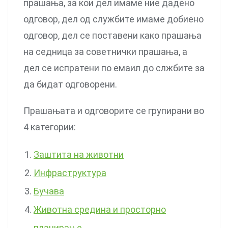
прашања, за кои дел имаме ние дадено
одговор, дел од службите имаме добиено
одговор, дел се поставени како прашања
на седница за советнички прашања, а
дел се испратени по емаил до слжбите за
да бидат одговорени.
Прашањата и одговорите се групирани во
4 категории:
Заштита на животни
Инфраструктура
Бучава
Животна средина и просторно
планирање