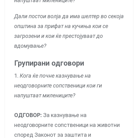
напуштаат милениците?
Дали постои волја да има шелтер во секоја
општина за прифат на кучиња кои се
загрозени и кои ќе престојуваат до
вдомување?
Групирани одговори
1.
Кога ќе почне казнување на
неодговорните сопственици кои ги
напуштаат милениците?
ОДГОВОР:
За казнување на
неодговорните сопственици на животни
според Законот за заштита и