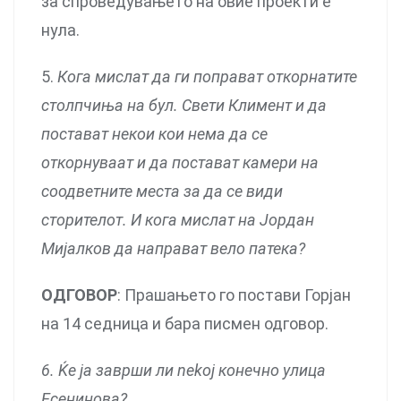
за спроведувањето на овие проекти е
нула.
5.
Кога мислат да ги поправат откорнатите
столпчиња на бул. Свети Климент и да
постават некои кои нема да се
откорнуваат и да постават камери на
соодветните места за да се види
сторителот. И кога мислат на Јордан
Мијалков да направат вело патека?
ОДГОВОР
: Прашањето го постави Горјан
на 14 седница и бара писмен одговор.
6. Ќе ја заврши ли nekoj конечно улица
Есенинова?