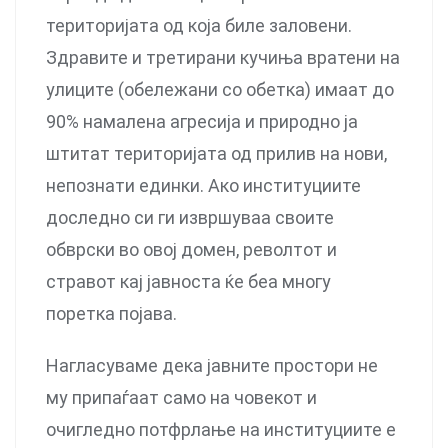
територијата од која биле заловени.
Здравите и третирани кучиња вратени на
улиците (обележани со обетка) имаат до
90% намалена агресија и природно ја
штитат територијата од прилив на нови,
непознати единки. Ако институциите
доследно си ги извршуваа своите
обврски во овој домен, револтот и
стравот кај јавноста ќе беа многу
поретка појава.
Нагласуваме дека јавните простори не
му припаѓаат само на човекот и
очигледно потфрлање на институциите е