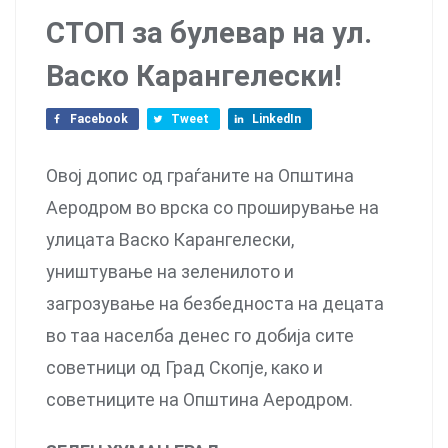
СТОП за булевар на ул.
Васко Карангелески!
Facebook
Tweet
LinkedIn
Овој допис од граѓаните на Општина
Аеродром во врска со проширување на
улицата Васко Карангелески,
уништување на зеленилото и
загрозување на безбедноста на децата
во таа населба денес го добија сите
советници од Град Скопје, како и
советниците на Општина Аеродром.