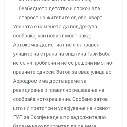
безбедното детство и спокојната
старост на жителите од овој кварт.
Улицата е наменета да поддржува
сообраќај кон новиот мост накај
Автокоманда, истиот не е направен,
улиците на страна на општина Гази Баба
не се ни пробиени и не се решени имотно-
правните односи. Затоа за оваа улица во
Аеродром има доста време за
ревидирање и правилно решавање на
сообраќајното решение. Особено затоа
што ни претстои и усвојување на новиот
ГУП за Скопје каде што задолжително
бараме како приоритет да се земе