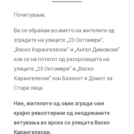
Почитувани,
Ви се обраќам во името на жителите од
зградите на улиците „23 Октомври“,
„Васко Карангелески“ и „Ангел Димовски“
кои се на потегот од раскрсницата на
улиците „23 Октомври“ и „Васко
Карангелески“ кон Базенот и Домот за
Стари лица.
Ние, жителите од овие згради сме
крајно револтирани од неодржаните
ветувања во врска со улицата Васко
Карангелески.