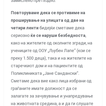
замислено претходно.
Повторуваме дека се противиме на
проширување на улицата од две на
четири ленти
бидејќи сметаме дека
сериозно
ќе се наруши безбедноста
,
како на жителите од околните згради, на
учениците од ООУ „Љубен Лапе“ (кои се
преку 1.500 деца), така и на жителите на
старечкиот дом и на пациентите од
Поликлиниката „Јане Сандански“.
Сметаме дека вие како лица избрани од
граѓаните имате должност да се
залагате за зачувување и унапредување
на животната средина, а и да ги слушате