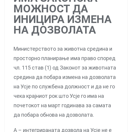
МОЖНОСТ ДА
ИНИЦИРА ИЗМЕНА
НА ДОЗВОЛАТА
Министерството за животна средина и
просторно планирање има право според
чл. 115 став (1) од Законот за животната
средина да побара измена на дозволата
на Усје по службена должност и да не го
чека крајниот рок што Усје го има на
почетокот на март годинава за самата
да побара обнова на дозволата.
А – интегрираната дозвола на Усје не е