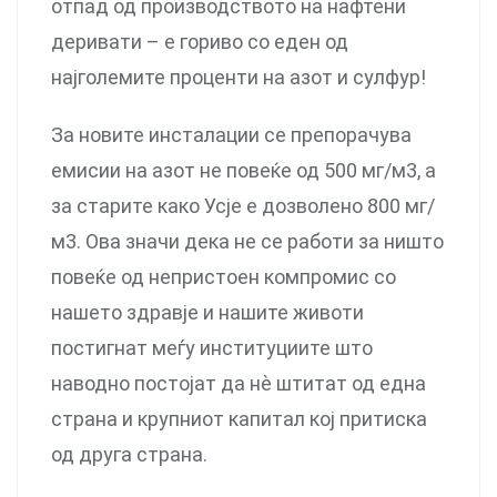
отпад од производството на нафтени
деривати – е гориво со еден од
најголемите проценти на азот и сулфур!
За новите инсталации се препорачува
емисии на азот не повеќе од 500 мг/м3, а
за старите како Усје е дозволено 800 мг/
м3. Ова значи дека не се работи за ништо
повеќе од непристоен компромис со
нашето здравје и нашите животи
постигнат меѓу институциите што
наводно постојат да нѐ штитат од една
страна и крупниот капитал кој притиска
од друга страна.