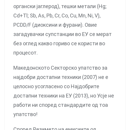
органски јаглерод), тешки метали (Hg;
Cd+Tl; Sb, As, Pb, Cr, Co, Cu, Mn, Ni, V),
PCDD/F (диоксини и фурани). Овие
загадувачки супстанции во ЕУ се мерат
без оглед какво гориво се користи во
процесот.
Македонското Секторско упатство за
најдобри достапни техники (2007) не е
целосно усогласено со Најдобрите
достапни техники на ЕУ (2013), но Усје не
работи ни според стандардите од тоа
упатство!
Според Резимето на емисиите од