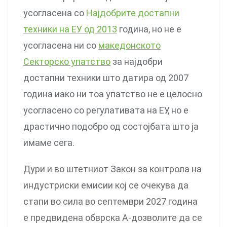
усогласена со
Најдобрите достапни
техники на ЕУ од 2013
година, но не е
усогласена ни со
македонското
Секторско упатство
за најдобри
достапни техники што датира од 2007
година иако ни тоа упатство не е целосно
усогласено со регулативата на ЕУ, но е
драстично подобро од состојбата што ја
имаме сега.
Дури и во штетниот Закон за контрола на
индустриски емисии кој се очекува да
стапи во сила во септември 2027 година
е предвидена обврска А-дозволите да се