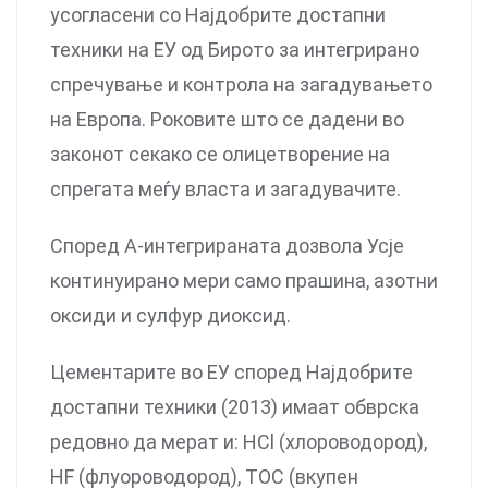
усогласени со Најдобрите достапни
техники на ЕУ од Бирото за интегрирано
спречување и контрола на загадувањето
на Европа. Роковите што се дадени во
законот секако се олицетворение на
спрегата меѓу власта и загадувачите.
Според А-интегрираната дозвола Усје
континуирано мери само прашина, азотни
оксиди и сулфур диоксид.
Цементарите во ЕУ според Најдобрите
достапни техники (2013) имаат обврска
редовно да мерат и: HCl (хлороводород),
HF (флуороводород), TOC (вкупен