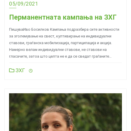
05/09/2021
Перманентната кампања на ЗХГ
ПишуваИво Босилков Кампања подразбира сите активности
за зголемување на свест, култивирање на индивидуални
ставови, граѓанска мобилизација, партиципација и акција.
Намерно велам индивидуални ставови, не ставови на
гласачите, затоа што целта не е да се сведат граѓаните…
ЗХГ