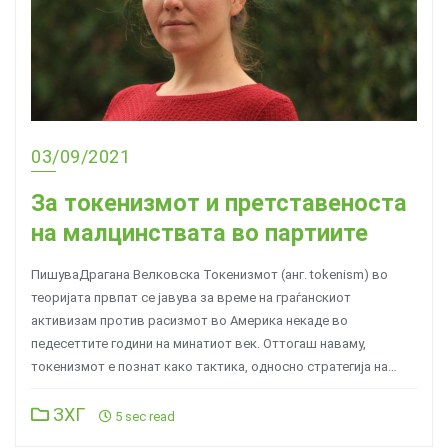
03/09/2021
За токенизмот и претставеноста
на малцинствата во партиите
ПишуваДрагана Велковска Токенизмот (анг. tokenism) во
теоријата првпат се јавува за време на граѓанскиот
активизам против расизмот во Америка некаде во
педесеттите години на минатиот век. Оттогаш наваму,
токенизмот е познат како тактика, односно стратегија на…
ЗХГ
5 sec read