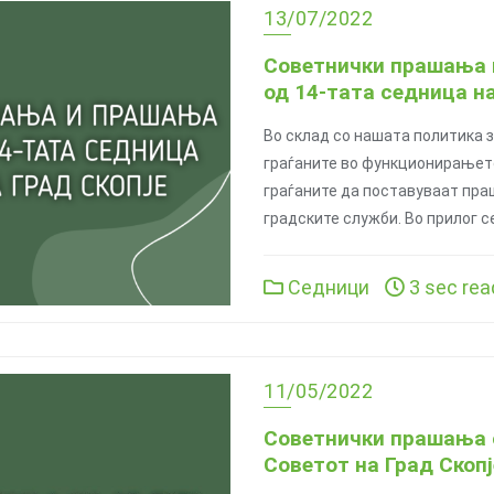
13/07/2022
Советнички прашања 
од 14-тата седница на
Во склад со нашата политика 
граѓаните во функционирањето
граѓаните да поставуваат пра
градските служби. Во прилог с
Седници
3 sec rea
11/05/2022
Советнички прашања 
Советот на Град Скопј