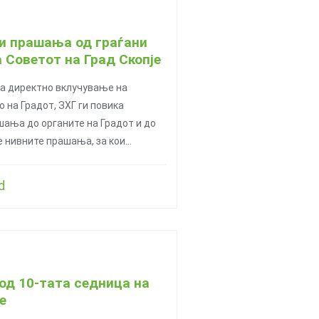
и прашања од граѓани
 Советот на Град Скопје
за директно вклучување на
 на Градот, ЗХГ ги повика
шања до органите на Градот и до
е нивните прашања, за кои…
d
од 10-тата седница на
е