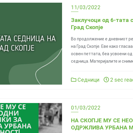
11/03/2022
Заклучоци од 6-тата 
Град Скопје
Во продолжение е дневниот р
на Град Скопје. Еве како гласа
освен петтата, беа усвоени о
седница. Материјалите и снимк
Седници
2 sec rea
01/03/2022
НА СКОПЈЕ МУ СЕ НЕ
ОДРЖЛИВА УРБАНА М