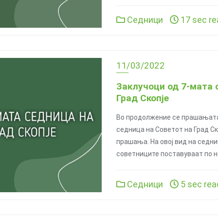
Седници
17 sec re
11/03/2022
Заклучоци од 7-мата 
Град Скопје
Во продолжение се прашањата
седница на Советот на Град Ск
прашања. На овој вид на седн
советниците поставуваат по н
Седници
5 sec rea