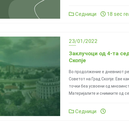
Седници
18 sec re
23/01/2022
Заклучоци од 4-та се
Скопје
Во продолжение е дневниот ре
Советот на Град Скопје. Еве ка
точки беа усвоени од мнозинс
Материјалите и снимките од с
Седници