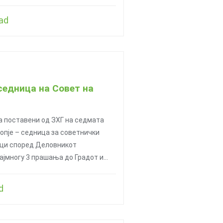
ad
седница на Совет на
 поставени од ЗХГ на седмата
опје – седница за советнички
ици според Деловникот
ајмногу 3 прашања до Градот и…
d