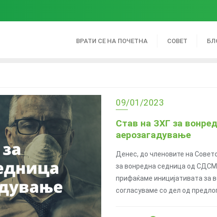
ВРАТИ СЕ НА ПОЧЕТНА
СОВЕТ
БЛ
09/01/2023
Став на ЗХГ за вонре
аерозагадување
Денес, до членовите на Совето
за вонредна седница од СДСМ 
прифаќаме иницијативата за в
согласуваме со дел од предлог