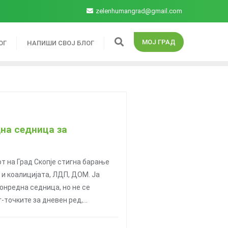
zelenhumangrad@gmail.com
МОЈ ГРАД
ОГ
НАПИШИ СВОЈ БЛОГ
дна седница за
т на Град Скопје стигна барање
и коалицијата, ЛДП, ДОМ. Ја
онредна седница, но не се
-точките за дневен ред,…