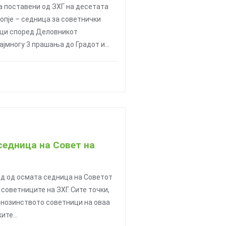
 поставени од ЗХГ на десетата
опје – седница за советнички
ици според Деловникот
ајмногу 3 прашања до Градот и…
седница на Совет на
д од осмата седница на Советот
а советниците на ЗХГ. Сите точки,
 мнозинството советници на оваа
ките…