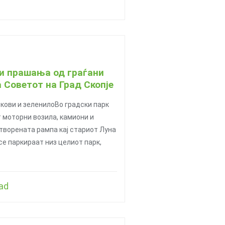
и прашања од граѓани
 Советот на Град Скопје
ркови и зеленилоВо градски парк
 моторни возила, камиони и
отворената рампа кај стариот Луна
се паркираат низ целиот парк,
ad