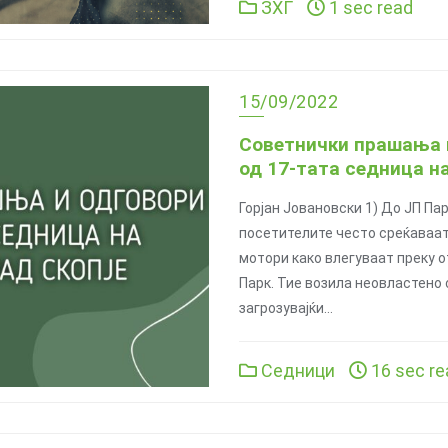
ЗХГ
1 sec read
15/09/2022
Советнички прашања 
од 17-тата седница на
Горјан Јовановски 1) До ЈП Па
посетителите често среќаваат
мотори како влегуваат преку 
Парк. Тие возила неовластено 
загрозувајќи…
Седници
16 sec re