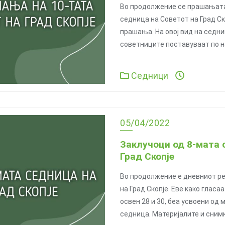
Во продолжение се прашањата
седница на Советот на Град Ск
прашања. На овој вид на седн
советниците поставуваат по н
Седници
05/04/2022
Заклучоци од 8-мата 
Град Скопје
Во продолжение е дневниот ре
на Град Скопје. Еве како гласа
освен 28 и 30, беа усвоени од
седница. Материјалите и сним