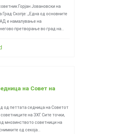
советник Горјан Јовановски на
 Град Скопје: ,,Една од основните
АД е намалување на
 негово претворање во град на…
d
седница на Совет на
д од петтата седница на Советот
а советниците на ЗХГ. Сите точки,
 од мнозинството советници на
снимките од секоја…