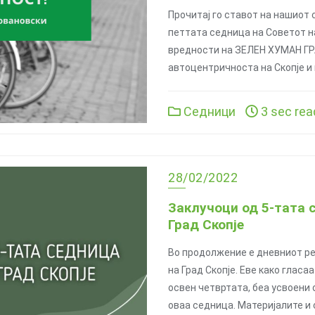
Прочитај го ставот на нашиот 
петтата седница на Советот на
вредности на ЗЕЛЕН ХУМАН ГР
автоцентричноста на Скопје и
Седници
3 sec rea
28/02/2022
Заклучоци од 5-тата 
Град Скопје
Во продолжение е дневниот ре
на Град Скопје. Еве како гласа
освен четвртата, беа усвоени
оваа седница. Материјалите и 