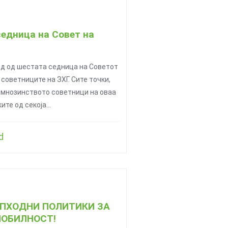
седница на Совет на
ед од шестата седница на Советот
а советниците на ЗХГ. Сите точки,
д мнозинството советници на оваа
ите од секоја…
d
ОПХОДНИ ПОЛИТИКИ ЗА
ОБИЛНОСТ!