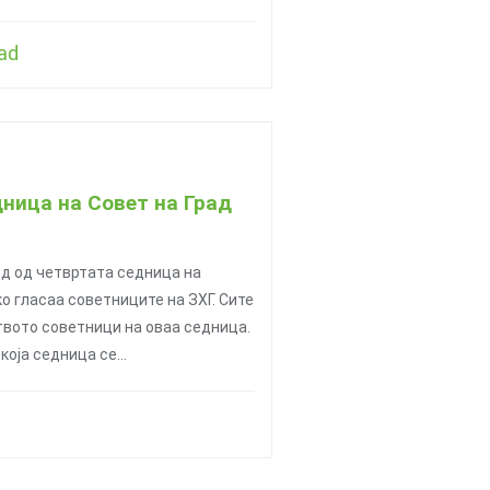
ad
дница на Совет на Град
д од четвртата седница на
ко гласаа советниците на ЗХГ. Сите
твото советници на оваа седница.
екоја седница се…