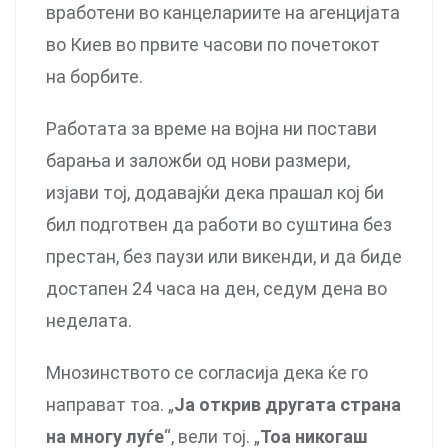
вработени во канцелариите на агенцијата
во Киев во првите часови по почетокот
на борбите.
Работата за време на војна ни постави
барања и заложби од нови размери,
изјави тој, додавајќи дека прашал кој би
бил подготвен да работи во суштина без
престан, без паузи или викенди, и да биде
достапен 24 часа на ден, седум дена во
неделата.
Мнозинството се согласија дека ќе го
направат тоа. „
Ја открив другата страна
на многу луѓе
“, вели тој. „
Тоа никогаш