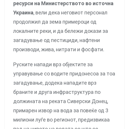
ресурси на Министерството во источна
Украина
, вели дека неговиот персонал
продолжил да зема примероци од
локалните реки, и да бележи докази за
загадување од пестициди, нафтени
производи, жива, нитрати и фосфати.
Руските напади врз објектите за
управување со водите придонесоа за тоа
загадување, додека нападите врз
браните и друга инфраструктура по
должината на реката Сиверски Донец,
примарен извор на вода за повеќе од 3
милиони луѓе во регионот, предизвикаа
пад на нивото на водата со што се