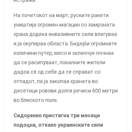
На почетокот на март, руските ракети
уништија огромен магацин со замрзната
храна додека инвазивните сили влегуваа
и ја окупираа областа. Бидејќи огромните
количини путер, месо и зеленчук почнаа
да се расипуваат, локалните жители
дадоа сѐ од себе да се справат со
отпадот, па ја закопаа храната во
десетици ровови долги речиси 600 метри
во блиското поле.
Сидоренко пристигна три месеци
подоцна, откако украинските сили