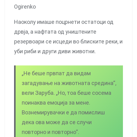
Ogirenko
Наоколу имаше поцрнети остатоци од
дрвја, а нафтата од уништените
резервоари се исцеди во блиските реки, и
уби риби и други диви животни.
„Не беше првпат да видам
загадување на животната средина“,
вели Заруба. „Но, тоа беше сосема
поинаква емоција за мене.
Вознемирувачки е да помислиш
дека ова може да се случи
повторно и повторно“.