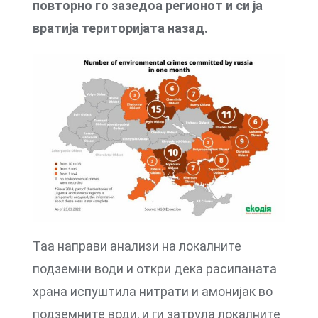
повторно го зазедоа регионот и си ја
вратија територијата назад.
Таа направи анализи на локалните
подземни води и откри дека расипаната
храна испуштила нитрати и амонијак во
подземните води, и ги затрула локалните