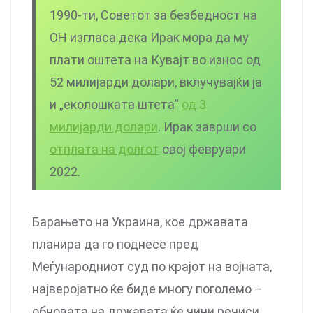
1990-ти, Советот за безбедност на
ОН изгласа дека Ирак мора да му
плати оштета на Кувајт во износ од
52 милијарди долари, вклучувајќи ја
и „еколошката штета“
од 3
милијарди долари
. Ирак заврши со
отплата на долгот
овој февруари
2022.
Барањето на Украина, кое државата
планира да го поднесе пред
Меѓународниот суд по крајот на војната,
најверојатно ќе биде многу поголемо –
обновата на државата ќе чини речиси