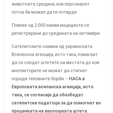
животната средина, кои персоналот
потоа би можел да ги потврди.
Повеќе од 2.000 вакви инциденти се
регистрирани до средината на октомври.
Сателитските снимки од украинската
Вселенска агенција, исто така, помагаат
да се следат штетите на местата до кои
инспекторите не можат да стигнат
поради тековните борби –
НАСА и
Европската вселенска агенција, исто
така, се согласија да обезбедат
сателитски податоци за да помогнат во
проценката на еколошката штета
.