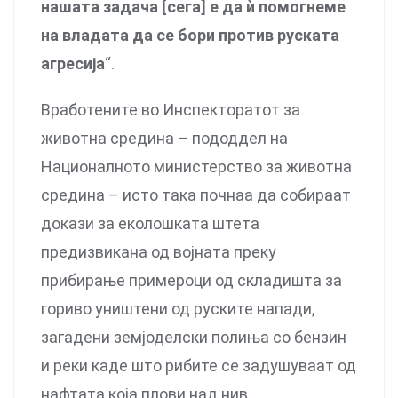
нашата задача [сега] е да ѝ помогнеме
на владата да се бори против руската
агресија
“.
Вработените во Инспекторатот за
животна средина – пододдел на
Националното министерство за животна
средина – исто така почнаа да собираат
докази за еколошката штета
предизвикана од војната преку
прибирање примероци од складишта за
гориво уништени од руските напади,
загадени земјоделски полиња со бензин
и реки каде што рибите се задушуваат од
нафтата која плови над нив.