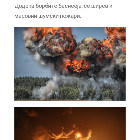
Додека борбите беснееја, се ширеа и
масовни шумски пожари.