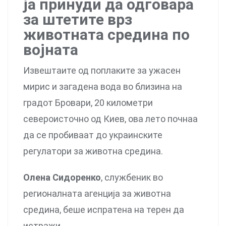
ја принуди да одговара
за штетите врз
животната средина по
војната
Извештаите од поплаките за ужасен
мирис и загадена вода во близина на
градот Бровари, 20 километри
североисточно од Киев, ова лето почнаа
да се пробиваат до украинските
регулатори за животна средина.
Олена Сидоренко
, службеник во
регионалната агенција за животна
средина, беше испратена на терен да
истражи.