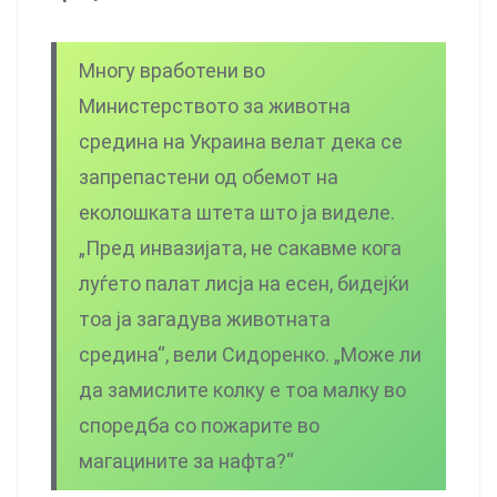
Многу вработени во
Министерството за животна
средина на Украина велат дека се
запрепастени од обемот на
еколошката штета што ја виделе.
„Пред инвазијата, не сакавме кога
луѓето палат лисја на есен, бидејќи
тоа ја загадува животната
средина“, вели Сидоренко. „Може ли
да замислите колку е тоа малку во
споредба со пожарите во
магацините за нафта?“