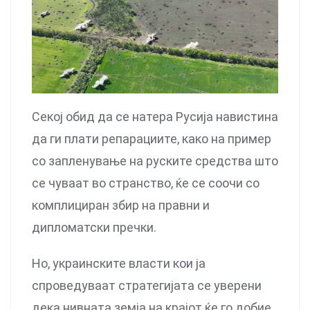
Секој обид да се натера Русија навистина
да ги плати репарациите, како на пример
со запленување на руските средства што
се чуваат во странство, ќе се соочи со
комплициран збир на правни и
дипломатски пречки.
Но, украинските власти кои ја
спроведуваат стратегијата се уверени
дека нивната земја на крајот ќе го добие