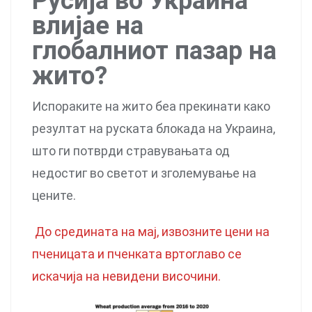
Русија во Украина
влијае на
глобалниот пазар на
жито?
Испораките на жито беа прекинати како
резултат на руската блокада на Украина,
што ги потврди стравувањата од
недостиг во светот и зголемување на
цените.
До средината на мај, извозните цени на
пченицата и пченката вртоглаво се
искачија на невидени височини.