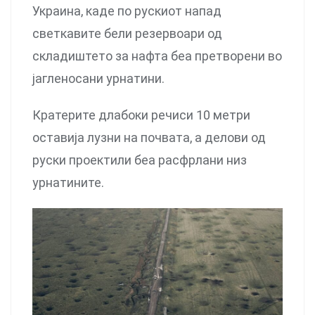
Украина, каде по рускиот напад
светкавите бели резервоари од
складиштето за нафта беа претворени во
јагленосани урнатини.
Кратерите длабоки речиси 10 метри
оставија лузни на почвата, а делови од
руски проектили беа расфрлани низ
урнатините.