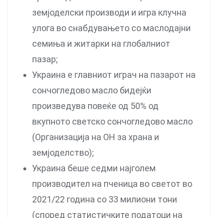
земјоделски производи и игра клучна
улога во снабдувањето со маслодајни
семиња и житарки на глобалниот
пазар;
Украина е главниот играч на пазарот на
сончогледово масло бидејќи
произведува повеќе од 50% од
вкупното светско сончогледово масло
(Организација на ОН за храна и
земјоделство);
Украина беше седми најголем
производител на пченица во светот во
2021/22 година со 33 милиони тони
(според статистичките податоци на