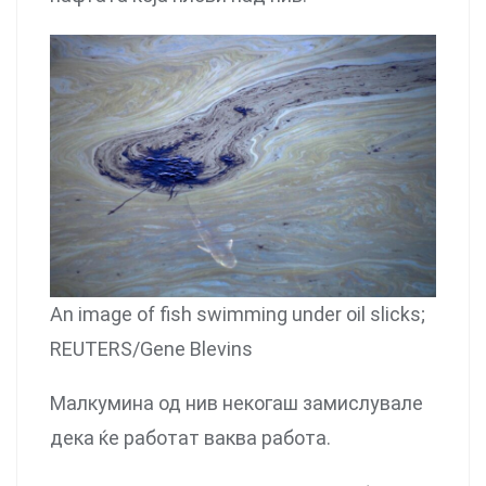
An image of fish swimming under oil slicks;
REUTERS/Gene Blevins
Малкумина од нив некогаш замислувале
дека ќе работат ваква работа.