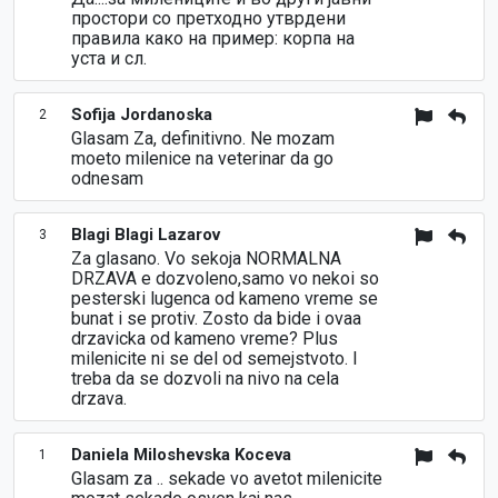
простори со претходно утврдени
правила како на пример: корпа на
уста и сл.
Sofija Jordanoska
2
Glasam Za, definitivno. Ne mozam
moeto milenice na veterinar da go
odnesam
Blagi Blagi Lazarov
3
Za glasano. Vo sekoja NORMALNA
DRZAVA e dozvoleno,samo vo nekoi so
pesterski lugenca od kameno vreme se
bunat i se protiv. Zosto da bide i ovaa
drzavicka od kameno vreme? Plus
milenicite ni se del od semejstvoto. I
treba da se dozvoli na nivo na cela
drzava.
Daniela Miloshevska Koceva
1
Glasam za .. sekade vo avetot milenicite