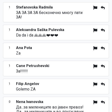
Stefanovska Radmila
1
ЗА ЗА ЗА ЗА бесконечно многу пати
ЗА!
Aleksandra Saška Pulevska
1
Da da i da 🙏🙏🙏❤️❤️❤️
Ana Pota
1
Za
Cane Petrushevski
1
За!!!!!!
Filip Angelov
1
Golemo ZA
Nena Ivanovska
0
Да...за милениците во јавен превоз!
Да....за милениците и во други јавни