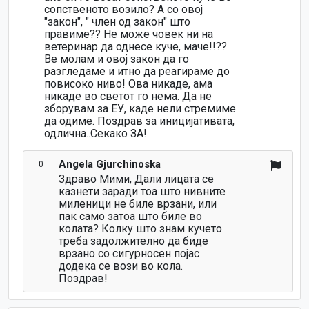
сопственото возило? А со овој
"закон", " член од закон" што
правиме?? Не може човек ни на
ветеринар да однесе куче, маче!!??
Ве молам и овој закон да го
разгледаме и итно да реагираме до
повисоко ниво! Ова никаде, ама
никаде во светот го нема. Да не
зборувам за ЕУ, каде нели стремиме
да одиме. Поздрав за иницијативата,
одлична..Секако ЗА!
Angela Gjurchinoska
0
Здраво Мими, Дали лицата се
казнети заради тоа што нивните
миленици не биле врзани, или
пак само затоа што биле во
колата? Колку што знам кучето
треба задолжително да биде
врзано со сигурносен појас
додека се вози во кола.
Поздрав!