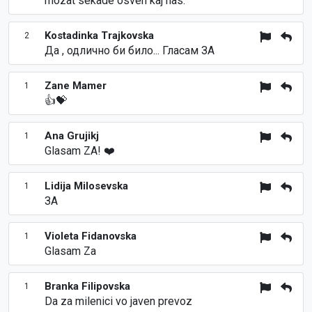
mozat sekade osven kaj nas.
Kostadinka Trajkovska
2
Да , одлично би било... Гласам ЗА
Zane Mamer
1
👍💝
Ana Grujikj
1
Glasam ZA! ❤️
Lidija Milosevska
1
ЗА
Violeta Fidanovska
1
Glasam Za
Branka Filipovska
1
Da za milenici vo javen prevoz