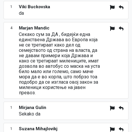
Viki Buckovska
1
da
Marjan Mandic
4
Секако сум за ДА , бидејќи една
единствена Држава во Европа која
не се третираат како дел од
семејството од страна на власта, да
не давам примери која Држава и
како се третираат милениците, имат
дозвола во автобус со маска на уста
било мало или големо, само маче
мора да е во корпа, што побрзо тоа
подобро да се изгласа овој закон за
миленици користење на јавен
превоз.
Mirjana Gulin
1
Sekako da
Suzana Mihajlovikj
1