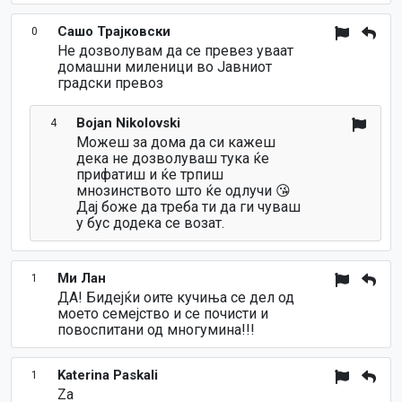
Сашо Трајковски
0
Не дозволувам да се превез уваат
домашни миленици во Јавниот
градски превоз
Bojan Nikolovski
4
Можеш за дома да си кажеш
дека не дозволуваш тука ќе
прифатиш и ќе трпиш
мнозинството што ќе одлучи 😘
Дај боже да треба ти да ги чуваш
у бус додека се возат.
Ми Лан
1
ДА! Бидејќи оите кучиња се дел од
моето семејство и се почисти и
повоспитани од многумина!!!
Katerina Paskali
1
Za