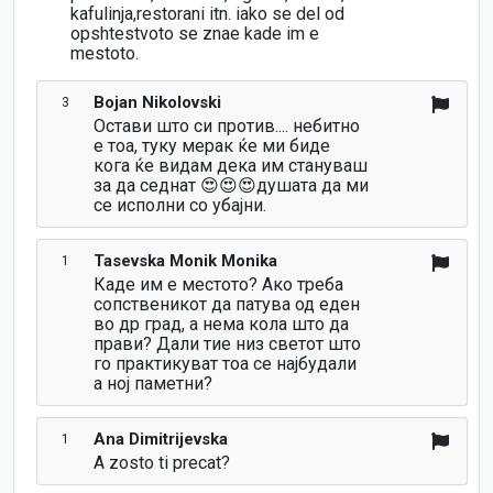
kafulinja,restorani itn. iako se del od
opshtestvoto se znae kade im e
mestoto.
Bojan Nikolovski
3
Остави што си против.... небитно
е тоа, туку мерак ќе ми биде
кога ќе видам дека им стануваш
за да седнат 😍😍😍душата да ми
се исполни со убајни.
Tasevska Monik Monika
1
Каде им е местото? Ако треба
сопственикот да патува од еден
во др град, а нема кола што да
прави? Дали тие низ светот што
го практикуват тоа се најбудали
а ној паметни?
Ana Dimitrijevska
1
A zosto ti precat?