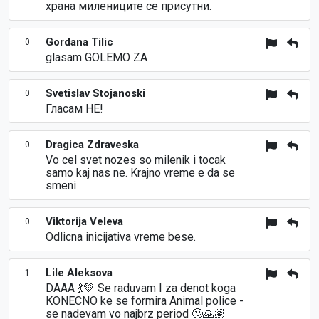
храна милениците се присутни.
Gordana Tilic
0
glasam GOLEMO ZA
Svetislav Stojanoski
0
Гласам НЕ!
Dragica Zdraveska
0
Vo cel svet nozes so milenik i tocak
samo kaj nas ne. Krajno vreme e da se
smeni
Viktorija Veleva
0
Odlicna inicijativa vreme bese.
Lile Aleksova
1
DAAA 💃💚 Se raduvam I za denot koga
KONECNO ke se formira Animal police -
se nadevam vo najbrz period 🙄🙏🏽