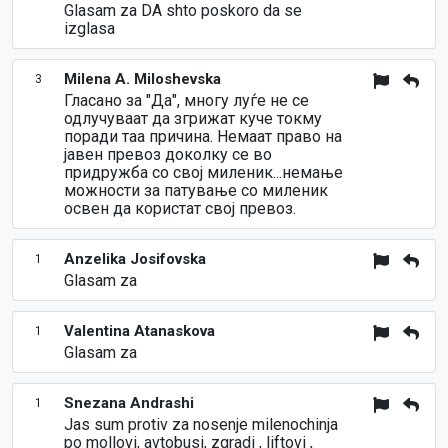
Glasam za DA shto poskoro da se
izglasa
Milena A. Miloshevska
3
Гласано за "Да", многу луѓе не се
одлучуваат да згрижат куче токму
поради таа причина. Немаат право на
јавен превоз доколку се во
придружба со свој миленик...немање
можности за патување со миленик
освен да користат свој превоз.
Anzelika Josifovska
1
Glasam za
Valentina Atanaskova
1
Glasam za
Snezana Andrashi
1
Jas sum protiv za nosenje milenochinja
po mollovi, avtobusi, zgradi , liftovi ,