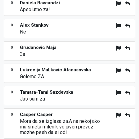
Daniela Bavcandzi
0
Apsolutno za!
Alex Stankov
0
Ne
Grudanovic Maja
0
За
Lukrecija Maljkovic Atanasovska
0
Golemo ZA
Tamara-Tami Sazdevska
0
Jas sum za
Casper Casper
0
Mora da se izglasa za.A na nekoj ako
mu smeta milenik vo javen prevoz
mozhe pesh da si odi.