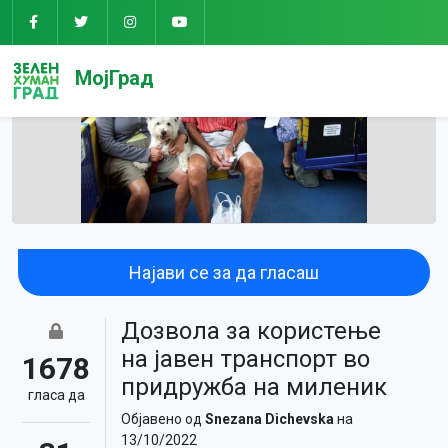
МојГрад
Најави се за да гласаш
Дозвола за користење
на јавен транспорт во
1678
придружба на миленик
гласa да
Објавено од
Snezana Dichevska
на
13/10/2022