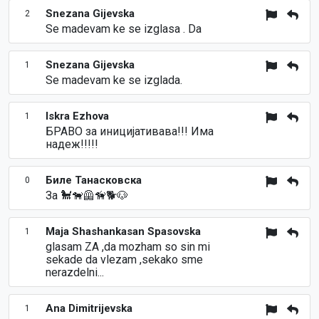
Snezana Gijevska
2
Se madevam ke se izglasa . Da
Snezana Gijevska
1
Se madevam ke se izglada.
Iskra Ezhova
1
БРАВО за иницијативава!!! Има
надеж!!!!!
Биле Танасковска
0
За 🐩🐕‍🦺🦮🐕🐶
Maja Shashankasan Spasovska
1
glasam ZA ,da mozham so sin mi
sekade da vlezam ,sekako sme
nerazdelni...
Ana Dimitrijevska
1