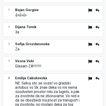
Bojan Gorgiev
1
👍👍👍
Dijana Tomik
1
За
Sofija Grozdanovska
1
Za
Vesna Veki
1
Glasam ZA!!!!!!!
Emilija Cabukovska
0
NE. Sekoj sto se vozel vo gradski
avtobus vo Sk znae deka vo niv nema
soodveten prostor nitu za lugeto, a pak
za zivotnite da ne zboruvame. Vo red e
da se obezbedi moznost za transport i
na zivotnite, no mislam deka za toa