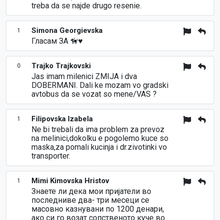
treba da se najde drugo resenie.
Simona Georgievska
1
Гласам ЗА 🦮♥️
Trajko Trajkovski
0
Jas imam milenici ZMIJA i dva
DOBERMANI. Dali ke mozam vo gradski
avtobus da se vozat so mene/VAS ?
Filipovska Izabela
1
Ne bi trebali da ima problem za prevoz
na melinici,dokolku e pogolemo kuce so
maska,za pomali kucinja i dr.zivotinki vo
transporter.
Mimi Kimovska Hristov
1
Знаете ли дека мои пријатели во
последниве два- три месеци се
масовно казнувани по 1200 денари,
ако си го возат сопственото куче во