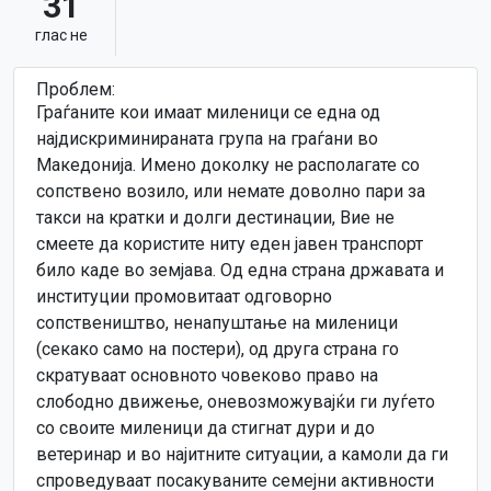
31
глас не
Проблем:
Граѓаните кои имаат миленици се една од
најдискриминираната група на граѓани во
Македонија. Имено доколку не располагате со
сопствено возило, или немате доволно пари за
такси на кратки и долги дестинации, Вие не
смеете да користите ниту еден јавен транспорт
било каде во земјава. Од една страна државата и
институции промовитаат одговорно
сопствеништво, ненапуштање на миленици
(секако само на постери), од друга страна го
скратуваат основното човеково право на
слободно движење, оневозможувајќи ги луѓето
со своите миленици да стигнат дури и до
ветеринар и во најитните ситуации, а камоли да ги
спроведуваат посакуваните семејни активности