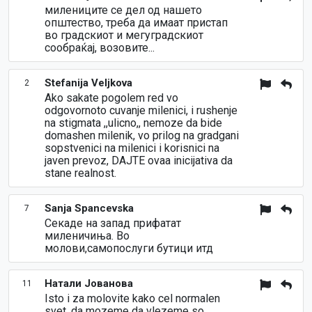
милениците се дел од нашето
општество, треба да имаат пристап
во градскиот и мегуградскиот
сообраќај, возовите...
Stefanija Veljkova
2
Ako sakate pogolem red vo
odgovornoto cuvanje milenici, i rushenje
na stigmata ,,ulicno,, nemoze da bide
domashen milenik, vo prilog na gradgani
sopstvenici na milenici i korisnici na
javen prevoz, DAJTE ovaa inicijativa da
stane realnost.
Sanja Spancevska
7
Секаде на запад прифатат
миленичиња. Во
молови,самопослуги бутици итд
Натали Јованова
11
Isto i za molovite kako cel normalen
svet, da mozeme da vlezeme so