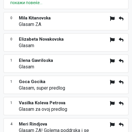
покажи повеќе...
Mila Kitanovska
0
Glasam ZA
Elizabeta Novakovska
0
Glasam
Elena Gavriloska
1
Glasam
Goca Gocika
1
Glasam, super predlog
Vasilka Koleva Petrova
1
Glasam za ovoj predlog
Meri Rindjova
4
Glasam ZA! Golema poddrska i se