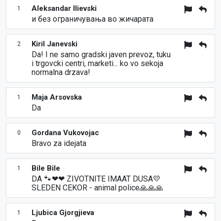
Aleksandar Ilievski
1
и без ограничувања во жичарата
Kiril Janevski
2
Da! I ne samo gradski javen prevoz, tuku
i trgovcki centri, marketi... ko vo sekoja
normalna drzava!
Maja Arsovska
1
Da
Gordana Vukovojac
0
Bravo za idejata
Bile Bile
1
DA 🐾❤❤ ZIVOTNITE IMAAT DUSA💛
SLEDEN CEKOR - animal police🙏🙏🙏
Ljubica Gjorgjieva
1