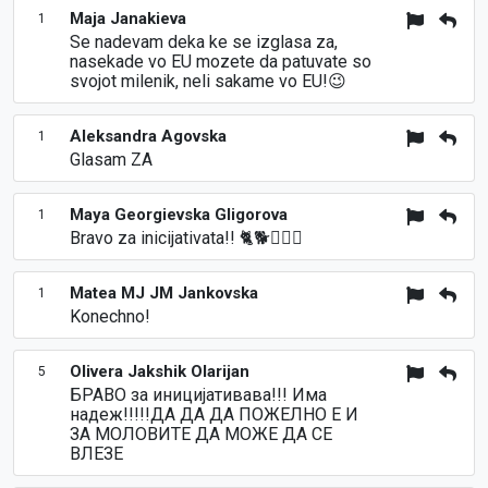
Maja Janakieva
1
Se nadevam deka ke se izglasa za,
nasekade vo EU mozete da patuvate so
svojot milenik, neli sakame vo EU!😉
Aleksandra Agovska
1
Glasam ZA
Maya Georgievska Gligorova
1
Bravo za inicijativata!! 🐈🐕🐕‍🦺🐩
Matea MJ JM Jankovska
1
Konechno!
Olivera Jakshik Olarijan
5
БРАВО за иницијативава!!! Има
надеж!!!!!ДА ДА ДА ПОЖЕЛНО Е И
ЗА МОЛОВИТЕ ДА МОЖЕ ДА СЕ
ВЛЕЗЕ