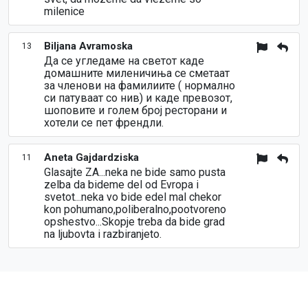
milenice
Biljana Avramoska
13
Да се угледаме на светот каде
домашните миленичиња се сметаат
за членови на фамилиите ( нормално
си патуваат со нив) и каде превозот,
шоповите и голем број ресторани и
хотели се пет френдли.
Aneta Gajdardziska
11
Glasajte ZA...neka ne bide samo pusta
zelba da bideme del od Evropa i
svetot...neka vo bide edel mal chekor
kon pohumano,poliberalno,pootvoreno
opshestvo...Skopje treba da bide grad
na ljubovta i razbiranjeto.