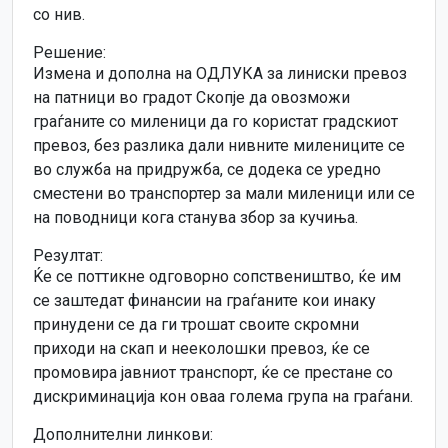
со нив.
Решение:
Измена и дополна на ОДЛУКА за линиски превоз
на патници во градот Скопје да овозможи
граѓаните со миленици да го користат градскиот
превоз, без разлика дали нивните милениците се
во служба на придружба, се додека се уредно
сместени во транспортер за мали миленици или се
на поводници кога станува збор за кучиња.
Резултат:
Ќе се поттикне одговорно сопствеништво, ќе им
се заштедат финансии на граѓаните кои инаку
принудени се да ги трошат своите скромни
приходи на скап и нееколошки превоз, ќе се
промовира јавниот транспорт, ќе се престане со
дискриминација кон оваа голема група на граѓани.
Дополнителни линкови: