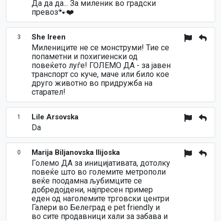
Да да да... За миленик во градски
превоз🐾❤️
She Ireen
3
Милениците не се монструми! Тие се
попаметни и похигиенски од
повеќето луѓе! ГОЛЕМО ДА - за јавен
транспорт со куче, маче или било кое
друго животно во придружба на
старател!
Lile Arsovska
1
Da
Marija Biljanovska Ilijoska
0
Големо ДА за иницијативата, дотолку
повеќе што во големите метрополи
веќе поодамна љубимците се
добредојдени, најпресен пример
еден од наголемите трговски центри
Галери во Белеград е pet friendly и
во сите продавници хали за забава и