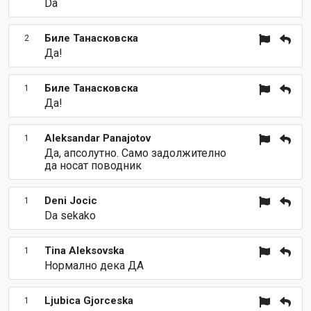
Da
Биле Танасковска
2
Да!
Биле Танасковска
1
Да!
Aleksandar Panajotov
1
Да, апсолутно. Само задолжително
да носат поводник
Deni Jocic
1
Da sekako
Tina Aleksovska
1
Нормално дека ДА
Ljubica Gjorceska
1