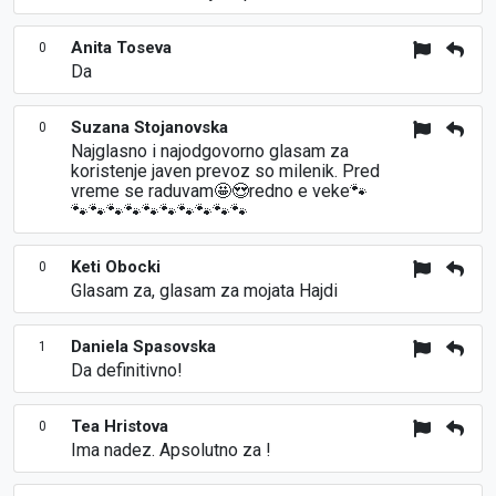
Anita Toseva
0
Da
Suzana Stojanovska
0
Najglasno i najodgovorno glasam za
koristenje javen prevoz so milenik. Pred
vreme se raduvam🤩😍redno e veke🐾
🐾🐾🐾🐾🐾🐾🐾🐾🐾🐾
Keti Obocki
0
Glasam za, glasam za mojata Hajdi
Daniela Spasovska
1
Da definitivno!
Tea Hristova
0
Ima nadez. Аpsolutno za !