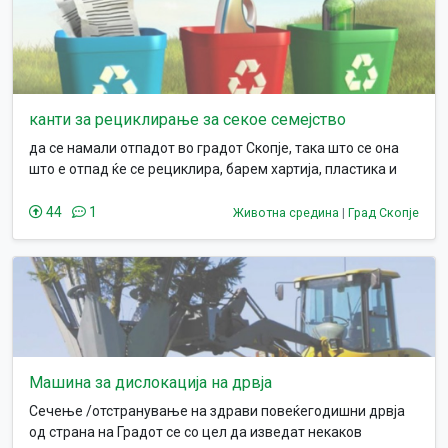
изолирање на двете страни.
канти за рециклирање за секое семејство
да се намали отпадот во градот Скопје, така што се она
што е отпад ќе се рециклира, барем хартија, пластика и
стакло, кои се најчестата амбалажа
44
1
Животна средина
|
Град Скопје
Машина за дислокација на дрвја
Сечење /отстранување на здрави повеќегодишни дрвја
од страна на Градот се со цел да изведат некаков