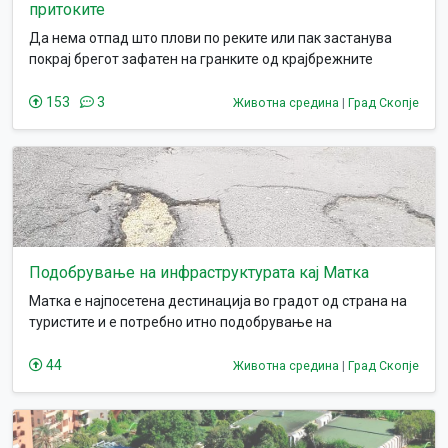
притоките
Да нема отпад што плови по реките или пак застанува
покрај брегот зафатен на гранките од крајбрежните
растенија. Да се намали отпадот, да се подобри имиџот на
градот и граѓаните да уживаат во прошетките покрај
153
3
Животна средина
|
Град Скопје
реките.
Подобрување на инфраструктурата кај Матка
Матка е најпосетена дестинација во градот од страна на
туристите и е потребно итно подобрување на
инфраструктурата во тој дел од градот.
44
Животна средина
|
Град Скопје