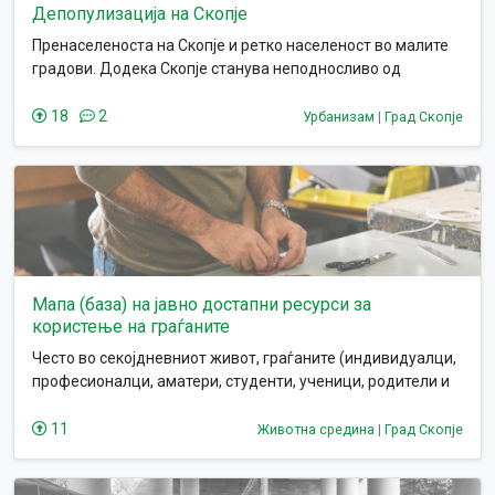
Депопулизација на Скопје
Пренаселеноста на Скопје и ретко населеност во малите
градови. Додека Скопје станува неподносливо од
пренаселеност, малите градови стануваат неатрактиви за
живеење.
18
2
Урбанизам
|
Град Скопје
Мапа (база) на јавно достапни ресурси за
користење на граѓаните
Често во секојдневниот живот, граѓаните (индивидуалци,
професионалци, аматери, студенти, ученици, родители и
други) имаат недостаток од алатки (машини, уреди,
технологија и слични ресурси) кои им се потребни за
11
Животна средина
|
Град Скопје
решавање на некоја нивна моментална потреба или
проблем, а најчесто не можат самите да ги купат, да ги