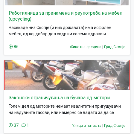
Работилница за пренамена и реупотреба на мебел
(upcycling)
Насекаде низ Скопје (и низ државата) има исфрлен
мебел, од кој добар дел содржи сосема здрави и
реупотребливи материјали. Глетката е лоша, се загадува
на несоодветен начин и таквиот отпад често долго време
86
Животна средина
|
Град Скопје
останува на тие локации. Исто така во многу случаи
наоѓаме исфрлен мебел во природа (вклучително и
национални паркови). Тоа покажува дека имаме сериозен
проблем со исфрлање мебел и слични предмети, од дрво,
платно, керамика, метал и пластика, кои се трупаат на
депониите и во природата. Истовремено, има многу
граѓани кои по групи на социјалните мрежи бараат
основни парчиња мебел за својот дом, и честопати не
Законски ограничувања на бучава од мотори
може да се најде соодветна донација. Хуманата
Голем дел од моторите немаат квалитетни пригушувачи
компонента на овој предлог е исто толку важна колку и
на издувните гасови, или намерно се вадата за да се
еколошката.
добие на моќност, со што се слушаат надалеку, посебно
при нивно побрзо возење во доцните часови.
37
1
Улици и патишта
|
Град Скопје