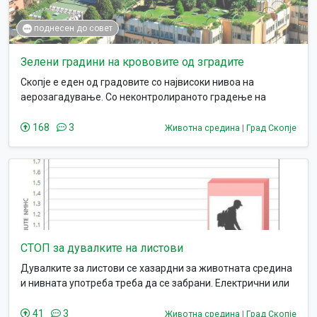
поднесен до совет
Зелени градини на крововите од зградите
Скопје е еден од градовите со највисоки нивоа на
аерозагадување. Со неконтролираното градење на
згради се уништуваат се голем дел од зелените површини
и се полош е квалитетот на воздухот.
168
3
Животна средина
|
Град Скопје
СТОП за дувалките на листови
Дувалките за листови се хазардни за животната средина
и нивната употреба треба да се забрани. Електрични или
на гас, сеедно, штетни се поради повеќе причини.
41
3
Животна средина
|
Град Скопје