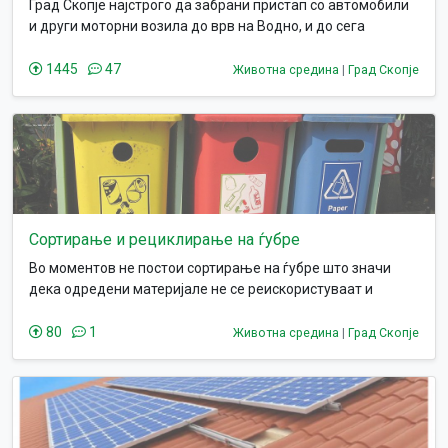
Град Скопје најстрого да забрани пристап со автомобили
и други моторни возила до врв на Водно, и до сега
приватизираниот кафиќ-планинарски дом Даре Џамбаз.
1445
47
Животна средина
|
Град Скопје
Сортирање и рециклирање на ѓубре
Во моментов не постои сортирање на ѓубре што значи
дека одредени материјале не се реискористуваат и
целото ѓубре оди на едно место.
80
1
Животна средина
|
Град Скопје