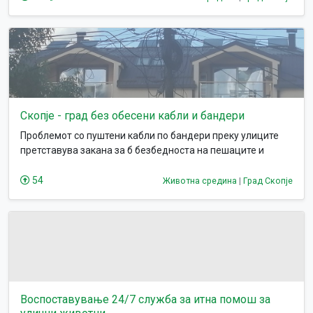
Скопје - град без обесени кабли и бандери
Проблемот со пуштени кабли по бандери преку улиците
претставува закана за б безбедноста на пешаците и
сообраќајот во градот.
54
Животна средина
|
Град Скопје
Воспоставување 24/7 служба за итна помош за