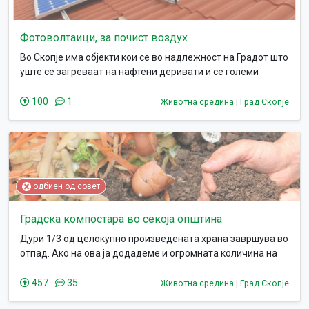
Фотоволтаици, за почист воздух
Во Скопје има објекти кои се во надлежност на Градот што
уште се загреваат на нафтени деривати и се големи
загадувачи на воздухот во зимските денови.
100
1
Животна средина
|
Град Скопје
одбиен од совет
Градска компостара во секоја општина
Дури 1/3 од целокупно произведената храна завршува во
отпад. Ако на ова ја додадеме и огромната количина на
градинарски отпад кој се креира од парковите и
дворовите, ни станува јасно како био-отпадот
457
35
Животна средина
|
Град Скопје
претставува над 70% од вкупно произведениот. Кога овој