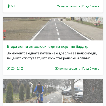
велосипедисти, а зеленото светло за нив е секогаш
прекинато за да мора да стојат на сред булеварот. Оваа
60
Улици и патишта
|
Град Скопје
состојба веќе зема и жртви (кај Соборен храм лани на
одмориште меќу лентите на булеварот беше прегазен
човек)
Втора лента за велосипеди на кејот на Вардар
Во моментов едната патека не е доволна за велосипеди,
лица што спортуваат, што користат ролерки и слично.
Многу често се прави гужва и доаѓа до судири меѓу
различните учесници на патеката.
26
2
Животна средина
|
Град Скопје