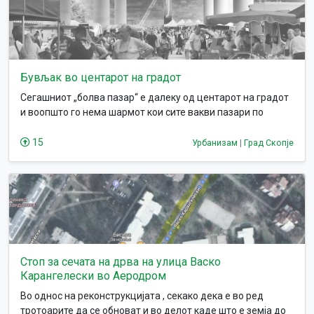
обезбедат или да имаат пристап до нив.
Бувљак во центарот на градот
Сегашниот „болва пазар“ е далеку од центарот на градот
и воопшто го нема шармот кои сите вакви пазари по
големите градови го имаат. Дефинитигно му треба друга
локација.
15
Урбанизам
|
Град Скопје
Стоп за сечата на дрва на улица Васко
Карангелески во Аеродром
Во однос на реконструкцијата , секако дека е во ред
тротоарите да се обноват и во делот каде што е земја до