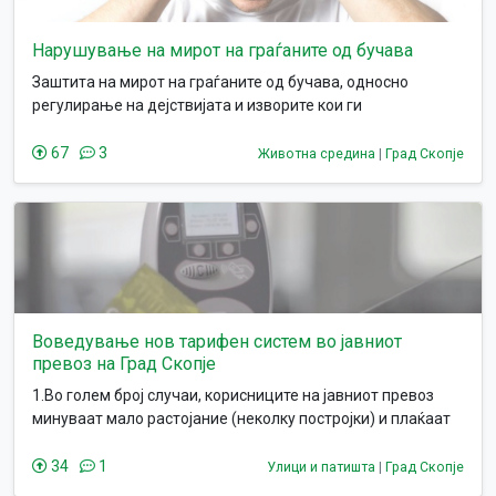
Нарушување на мирот на граѓаните од бучава
Заштита на мирот на граѓаните од бучава, односно
регулирање на дејствијата и изворите кои ги
предизвикуваат. Секојдневно сме изложени на бучава
која е предизвикана од најразлични извори на бучава.
67
3
Животна средина
|
Град Скопје
Мирот е особено нарушен во летниот период кога ќе
излезат на улица "моторџиите". Со полицискиот час кој
беше на сила изминатава година, а и во моментов,
делумно е регулирано или намалено ова "дивеење".
Меѓутоа во летниот период што ни претстои со сигурност
повторно ќе се зголеми нивното движење. Тука би ја
споменал и бучавата од верските објекти која воопшто не
е регулирана, а каде секојдневно по неколку пати се
Воведување нов тарифен систем во јавниот
надминуваат дозволените граници за нивото на бучава
превоз на Град Скопје
во животна средина во населено место.
1.Во голем број случаи, корисниците на јавниот превоз
минуваат мало растојание (неколку постројки) и плаќаат
карта по единствена тарифа, што често е причина поради
која се мотивирани да бараат друга алтернатива за
34
1
Улици и патишта
|
Град Скопје
превоз или да се возат без купен билет. 2. Купување два