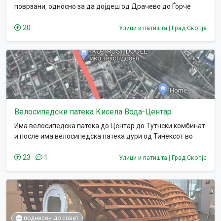
поврзани, односно за да дојдеш од Драчево до Ѓорче
Петров ти треба повеќе време отколку од Велес до Скопје.
Во меѓувреме сообраќајниот метеж е истотака проблем
20
Улици и патишта
|
Град Скопје
бидејќи повеќе се потпираме на коли отколку јавен
превоз што придонесува до поголемо загадување.
Велосипедски патека Кисела Вода-Центар
Има велосипедска патека до Центар до Тутнски комбинат
и после има велосипедска патека дури од Тинексот во
Кисела Вода накај Усје. Меѓутоа најбитниот дел нема дел
за велосипедисти и тие возат по улица што претставува
23
1
Улици и патишта
|
Град Скопје
безбедносен проблем, а и не ги стимулира жителите на
Кисела Вода да користат велосипед како превозно
средство
поднесен до совет