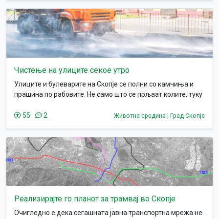
или повеќе билета за една дестинација. Зошто еден
корисник би платил повеќе доколку се вози во неколку
градски автобуси на ЈСП до крајната дестинација?
Патникот ја добива истата услуга практично, а плаќа
двојно бидејќи првичната карта не важи повеќе во
вториот автобус.
Чистење на улиците секое утро
Улиците и булеварите на Скопје се полни со камчиња и
прашина по рабовите. Не само што се прљаат колите, туку
прашината се дига во воздух и после ја дишеме таа
прашина во текот на денот. Да се исчитси прашината од
55
2
Животна средина
|
Град Скопје
ивичњаците и да се мијат улиците секое утро.
Реализирајте го планот за трамвај во Скопје
Очигледно е дека сегашната јавна транспортна мрежа не