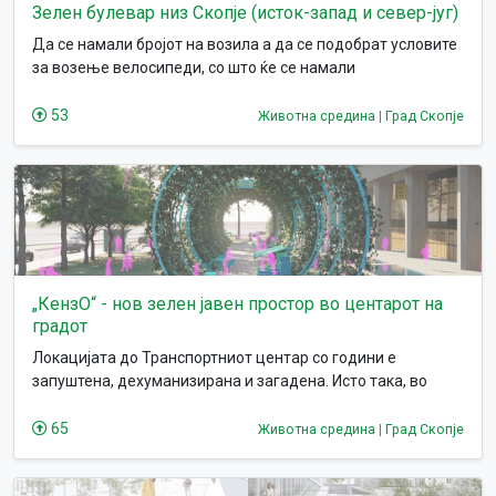
Зелен булевар низ Скопје (исток-запад и север-југ)
Да се намали бројот на возила а да се подобрат условите
за возење велосипеди, со што ќе се намали
загадувањето.
53
Животна средина
|
Град Скопје
„КензО“ - нов зелен јавен простор во центарот на
градот
Локацијата до Транспортниот центар со години е
запуштена, дехуманизирана и загадена. Исто така, во
непосредна близина недостасуваат јавен простор и
зеленило, кои би ја подобриле севкупната атмосфера.
65
Животна средина
|
Град Скопје