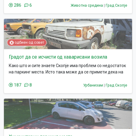
286
6
Животна средина
|
Град Скопје
одбиен од совет
Градот да се исчисти од хаварисани возила
Како што и сите знаете Скопје има проблем со недостаток
на паркинг места. Исто така може да се примети дека на
секој паркинг има по неколку хаварисани возила кои не се
во возна состојба и не се поместени долго време. Овие
187
8
Урбанизам
|
Град Скопје
возила треба да се тргнат од паркинг местата и да се
ослободи простор.