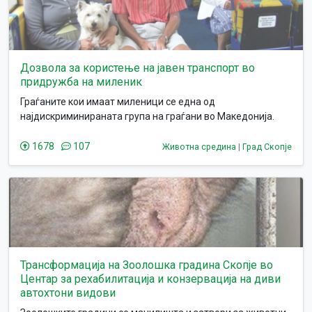
Дозвола за користење на јавен транспорт во
придружба на миленик
Граѓаните кои имаат миленици се една од
најдискриминираната група на граѓани во Македонија.
Имено доколку не располагате со сопствено возило, или
немате доволно пари за такси на кратки и долги
1678
107
Животна средина
|
Град Скопје
дестинации, Вие не смеете да користите ниту еден јавен
транспорт било каде во земјава. Од една страна
државата и институции промовитаат одговорно
сопствеништво, ненапуштање на миленици (секако само
на постери), од друга страна го скратуваат основното
човеково право на слободно движење, оневозможувајќи
ги луѓето со своите миленици да стигнат дури и до
ветеринар и во најитните ситуации, а камоли да ги
Трансформација на Зоолошка градина Скопје во
спроведуваат посакуваните семејни активности со нив.
Центар за рехабилитација и конзервација на диви
автохтони видови