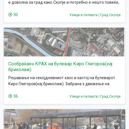
е доволна за град како Скопје и потребно е нешто повеќе,
градовите од оваа големина по Европа сите имаат метро
или трамвај системи.
30
Улици и патишта
|
Град Скопје
Сообраќаен КРАХ на булевар Киро Глигоров(кај
бриколаж)
Решавање на секојдневниот хаос и застој на булеварот
Киро Глигоров(кај бриколаж). Забрана з движење на
тешки товарни возила
36
Улици и патишта
|
Град Скопје