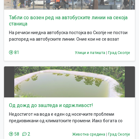
Табли со возен ред на автобуските линии на секоја
станица
На речиси ниедна автобуска постојка во Скопје не постои
распоред на автобуските линии. Оние кои не се возат
редовно со автобус, или не дај боже странски туристи, ако
не се изнамачат со страницата на ЈСП преку мобилен
81
Улици и патишта
|
Град Скопје
телефон, не можат никако да знаат кој автобус поминува
од таму, каде оди, во кое време, како е сообраќајот за
викенди/празници итн.
Од дожд до заштеда и одржливост!
Недостигот на вода е еден од носечките проблеми
предизвикани од климатските промени. Иако богата со
природни водени ресурси, Македонија сепак не може да
остане имуна на се пожешките лета, објективно-гледано
58
2
Животна средина
|
Град Скопје