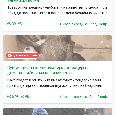
улични животни
Товарот кој поединци-љубители на животни го сносат при
обид да помогнат на болно/повредено бездомно животно
39
1
Животна средина
|
Град Скопје
одбиен од совет
Субвенции за стерилизација/кастрација на
домашен и/или маалски миленик
Иако градот и општините имаат буџет и тендери/ јавни
претпријатија за стерилизација исклучиво на бездомни
кучиња, темпото со кое што работат не соодветствува со
напливот на бездомни кучиња, и не ги опфаќа
579
96
Животна средина
|
Град Скопје
бездомните мачиња чии број константно се зголемуваа
како резултат на неодговорно сопствеништво.
Дополнително голем процент од населението не може