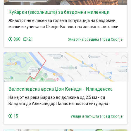
Куќарки (засолништа) за бездомни миленици
Животот не е лесен за голема популација на бездомни
мачки и кучиња во Скопје. Во текот на жешкото лето или
ладната зима, скопските улици се полиња на смртта за
бездомните миленици, особено за мали мачиња и
860
21
Животна средина
|
Град Скопје
кутриња- кои ако не и убиени од страна на брзи и
несовесни возачи на автомобили или од сурови луѓе/
деца, се во голема опасност да умрат незабележано како
резултат на инфекции и болести. Каде и да одите можете
да видите мачки скитници како бараат хранат од
контејнери, прегладнети кучиња скитници или напуштени
мали кутриња или мачиња.
Велосипедска врска Џон Кенеди - Илинденска
На кејот на река Вардар во должина од 2.5 км - од
Владата до Александар Палас не постои ниту една
сообраќајна врска помеѓу левата и десната страна на
Скопје! Ваквата ситуација во централното јадро
15
Улици и патишта
|
Град Скопје
придонесува да реони кои инаку воздушно се блиску, се
сообраќајно одалечени со километри и придонесува кон