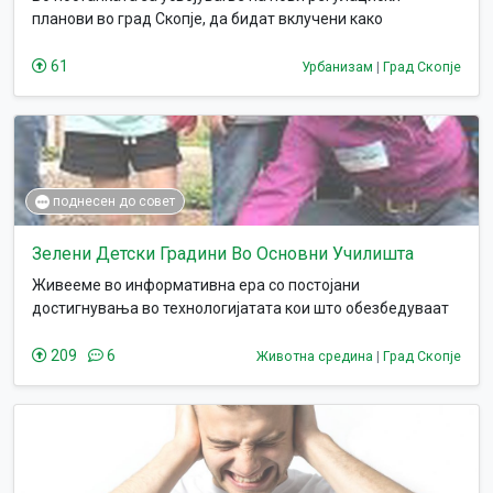
планови во град Скопје, да бидат вклучени како
засегнатата локалната самоуправа така и пошироката
јавност со цел добивање на плански опфати и соодветно
61
Урбанизам
|
Град Скопје
интерпретирана инфраструктура што ќе одговара на
потребите на граѓаните.
поднесен до совет
Зелени Детски Градини Во Основни Училишта
Живееме во информативна ера со постојани
достигнувања во технологијатата кои што обезбедуваат
удобности и погодности за кои што никогаш не сме ни
размислувале. Сепак, изгубивме голем дел од потребните
209
6
Животна средина
|
Град Скопје
знаења и вештини за преживување, за кои сто младите
деца не се ни свесни. Тука го наметнуваме прашањето:
дали нашите идни генерации се запознаети со основите
на животот и од каде всушност доага големиот дел на
нашата храна?