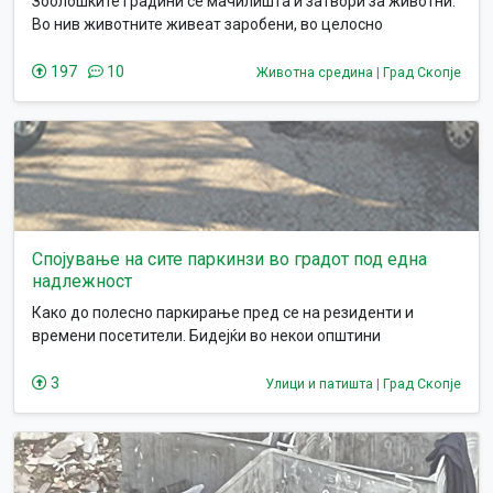
Зоолошките градини се мачилишта и затвори за животни.
Во нив животните живеат заробени, во целосно
неприродни услови и според науката покажуваат јасни
знаци на нарушување на нивното ментално здравје.
197
10
Животна средина
|
Град Скопје
Спојување на сите паркинзи во градот под една
надлежност
Како до полесно паркирање пред се на резиденти и
времени посетители. Бидејќи во некои општини
најкарактеристично општина Центар има доста паркинзи
под надлежност на градот на кои места нема можност за
3
Улици и патишта
|
Град Скопје
повластени карти за резиденталните жители.