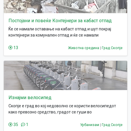
Постојани и повеќе Контејнери за кабаст отпад
Ќе се намали оставање на кабаст отпад и шут покрај
контејнери за комунален отпад и ќе се намали
сосздавање на диви депонии
13
Животна средина
|
Град Скопје
Изнајми велосипед
Скопје е град во кој недоволно се користи велосипедот
како превозно средство, градот се гуши во
аерозагадување, a сообраќајот не може да ги издржи
гужвите предизвикани од огромниот број на автомобили.
35
1
Урбанизам
|
Град Скопје
Пред десетина години имаше сличен обид, но тој проект