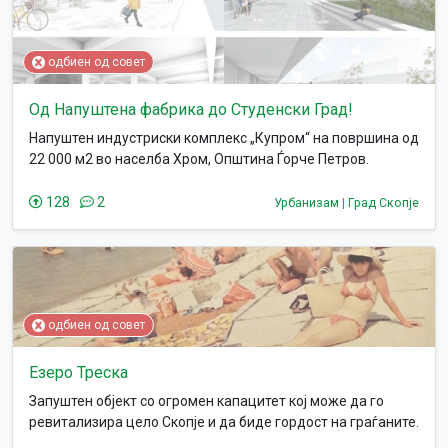
одбиен од совет
Од Напуштена фабрика до Студенски Град!
Напуштен индустриски комплекс „Купром“ на површина од
22 000 м2 во населба Хром, Општина Ѓорче Петров.
Дехуманизација на простор, незаштитено културно-
индустриско наследство, контаминирана почва во
128
2
Урбанизам
|
Град Скопје
непосредна близина на реката Вардар, азбестен отпад,
стаклена волна, нафтени деривати, закана за животната
средина и локалното население.
одбиен од совет
Езеро Треска
Запуштен објект со огромен капацитет кој може да го
ревитализира цело Скопје и да биде гордост на граѓаните.