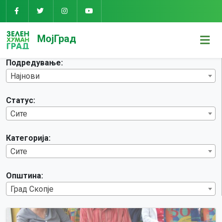
Предлози
МојГрад
Подредување:
Најнови
Статус:
Сите
Категорија:
Сите
Општина:
Град Скопје