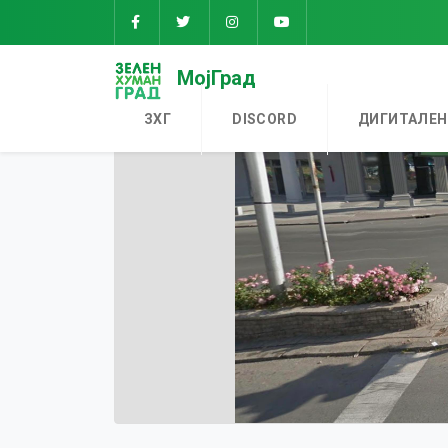
МојГрад
ЗХГ
DISCORD
ДИГИТАЛЕН