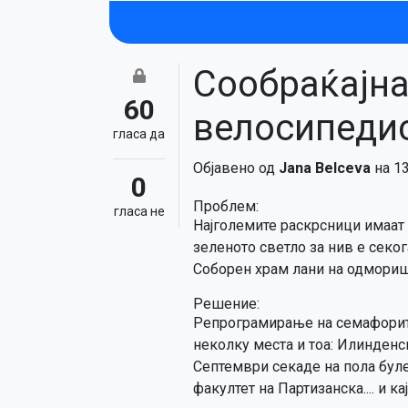
Сообраќајна
60
велосипеди
гласa да
Објавено од
Jana Belceva
на 1
0
Проблем:
гласa не
Најголемите раскрсници имаат
зеленото светло за нив е секог
Соборен храм лани на одмориш
Решение:
Репрограмирање на семафорите
неколку места и тоа: Илинденск
Септември секаде на пола булев
факултет на Партизанска.... и ка