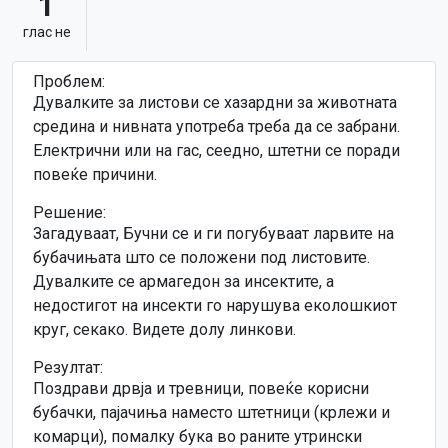
1
глас не
Проблем:
Дувалките за листови се хазардни за животната
средина и нивната употреба треба да се забрани.
Електрични или на гас, сеедно, штетни се поради
повеќе причини.
Решение:
Загадуваат, Бучни се и ги погубуваат ларвите на
бубачињата што се положени под листовите.
Дувалките се армагедон за инсектите, а
недостигот на инсекти го нарушува еколошкиот
круг, секако. Видете долу линкови.
Резултат:
Поздрави дрвја и тревници, повеќе корисни
бубачки, пајачиња наместо штетници (крлежи и
комарци), помалку бука во раните утрински