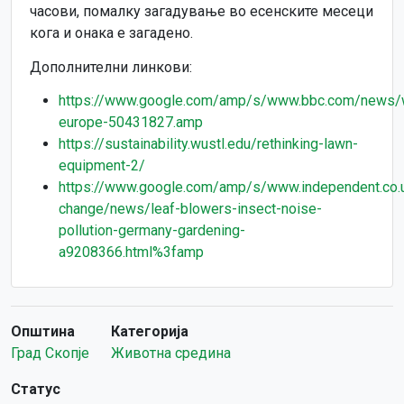
часови, помалку загадување во есенските месеци
кога и онака е загадено.
Дополнителни линкови:
https://www.google.com/amp/s/www.bbc.com/news/
europe-50431827.amp
https://sustainability.wustl.edu/rethinking-lawn-
equipment-2/
https://www.google.com/amp/s/www.independent.co.u
change/news/leaf-blowers-insect-noise-
pollution-germany-gardening-
a9208366.html%3famp
Општина
Категорија
Град Скопје
Животна средина
Статус