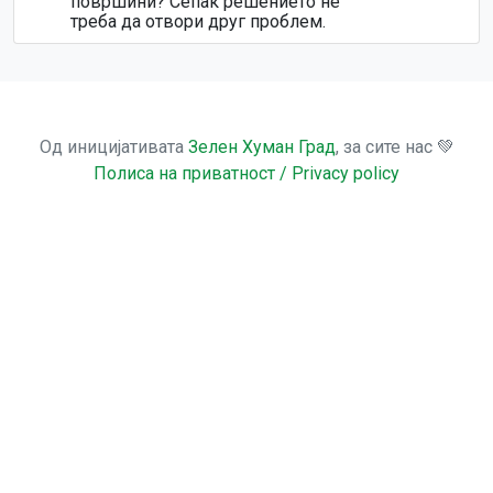
површини? Сепак решението не
треба да отвори друг проблем.
Од иницијативата
Зелен Хуман Град
, за сите нас 💚
Полиса на приватност / Privacy policy