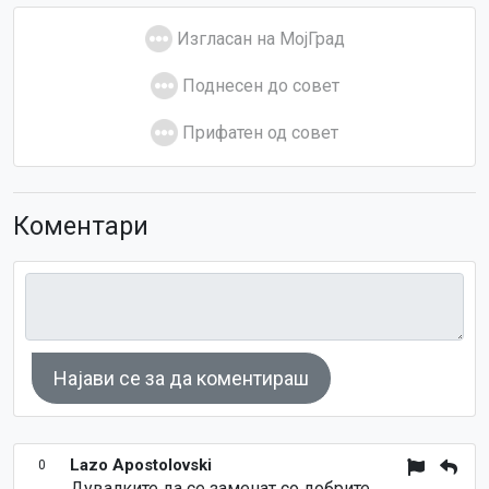
Изгласан на МојГрад
Поднесен до совет
Прифатен од совет
Коментари
Најави се за да коментираш
Lazo Apostolovski
0
Дувалките да се заменат со добрите