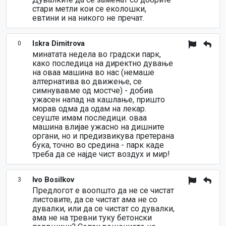
стари метли кои се еколошки,
евтини и на никого не пречат.
Iskra Dimitrova
0
минатата недела во градски парк,
како последица на директно дување
на оваа машина во нас (немаше
алтернатива во движење, се
симнувавме од мостче) - добив
ужасен напад на кашлање, пришто
морав одма да одам на лекар.
сеуште имам последици. оваа
машина влијае ужасно на дишните
органи, но и предизвикува претерана
бука, точно во средина - парк каде
треба да се најде чист воздух и мир!
Ivo Bosilkov
3
Предлогот е воопшто да не се чистат
листовите, да се чистат ама не со
дувалки, или да се чистат со дувалки,
ама не на тревни туку бетонски