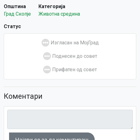
Општина
Категорија
Град Скопје
Животна средина
Статус
Изгласан на МојГрад
Поднесен до совет
Прифатен од совет
Коментари
Најави се за да коментираш