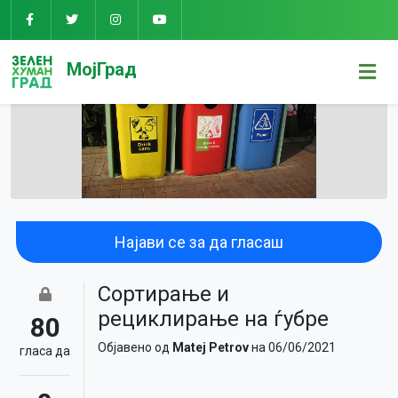
МојГрад
Најави се за да гласаш
Сортирање и
рециклирање на ѓубре
80
Објавено од
Matej Petrov
на 06/06/2021
гласa да