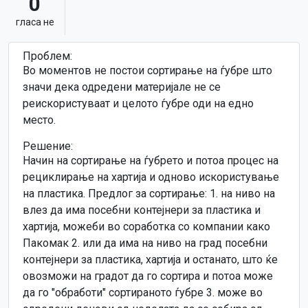
0
гласa не
Проблем:
Во моментов не постои сортирање на ѓубре што
значи дека одредени материјале не се
реискористуваат и целото ѓубре оди на едно
место.
Решение:
Начин на сортирање на ѓубрето и потоа процес на
рециклирање на хартија и одново искористување
на пластика. Предлог за сортирање: 1. на ниво на
влез да има посебни контејнери за пластика и
хартија, можеби во соработка со компании како
Пакомак 2. или да има на ниво на град посебни
контејнери за пластика, хартија и останато, што ќе
овозможи на градот да го сортира и потоа може
да го "обработи" сортираното ѓубре 3. може во