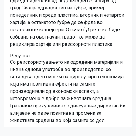
одредени денови од неделата да се собира од
град Скопје одреден тип на ѓубре, пример
понеделник и среда пластика, вторник и четврток
хартија, а останатото ѓубре да се фрла во
постоечките контејнери. Откако ѓубрето ќе биде
собрано на овој начин, градот ќе може да
рециклира хартија или реискористи пластика.
Резултат:
Со реискористувањето на одредени материјали и
нивна однова употреба во производство, се
воведува еден систем на цирклуларна економија
која има позитивни ефекти на самите
производители од економски аспект, а
истовремено е добро за животната средина.
Граѓаните преку нивното однесување директно би
влијаеле на овие позитивни промени за
животната средина во која самите се дел.