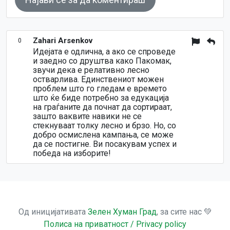
Zahari Arsenkov
0
Идејата е одлична, а ако се спроведе
и заедно со друштва како Пакомак,
звучи дека е релативно лесно
остварлива. Единствениот можен
проблем што го гледам е времето
што ќе биде потребно за едукација
на граѓаните да почнат да сортираат,
зашто ваквите навики не се
стекнуваат толку лесно и брзо. Но, со
добро осмислена кампања, се може
да се постигне. Ви посакувам успех и
победа на изборите!
Од иницијативата
Зелен Хуман Град
, за сите нас 💚
Полиса на приватност / Privacy policy