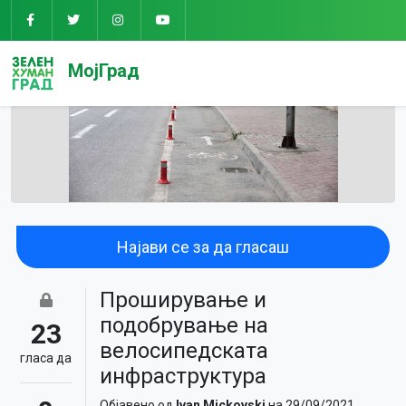
МојГрад
Најави се за да гласаш
Проширување и
подобрување на
23
велосипедската
гласa да
инфраструктура
Објавено од
Ivan Mickovski
на 29/09/2021