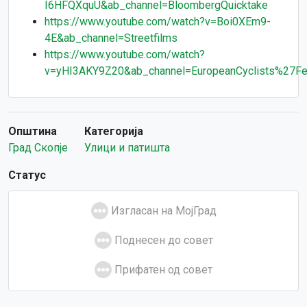
I6HFQXquU&ab_channel=BloombergQuicktake
https://www.youtube.com/watch?v=Boi0XEm9-
4E&ab_channel=Streetfilms
https://www.youtube.com/watch?
v=yHI3AKY9Z20&ab_channel=EuropeanCyclists%27Fe
Општина
Категорија
Град Скопје
Улици и патишта
Статус
Изгласан на МојГрад
Поднесен до совет
Прифатен од совет