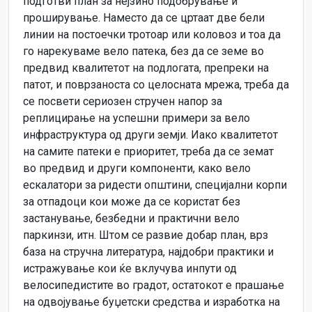
подготви план за нејзино подобрување и
проширување. Наместо да се цртаат две бели
линии на постоечки тротоар или коловоз и тоа да
го нарекуваме вело патека, без да се земе во
предвид квалитетот на подлогата, препреки на
патот, и поврзаноста со целосната мрежа, треба да
се посвети сериозен стручен напор за
реплицирање на успешни примери за вело
инфраструктура од други земји. Иако квалитетот
на самите патеки е приоритет, треба да се земат
во предвид и други компоненти, како вело
ескалатори за ридести општини, специјални корпи
за отпадоци кои може да се користат без
застанување, безбедни и практични вело
паркинзи, итн. Штом се развие добар план, врз
база на стручна литература, најдобри практики и
истражување кои ќе вклучува инпути од
велосипедистите во градот, остатокот е прашање
на одвојување буџетски средства и изработка на