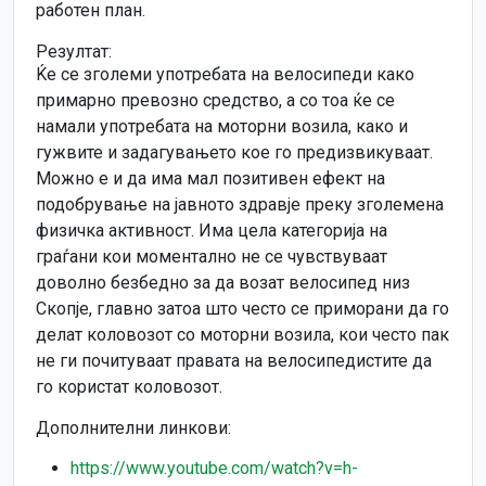
работен план.
Резултат:
Ќе се зголеми употребата на велосипеди како
примарно превозно средство, а со тоа ќе се
намали употребата на моторни возила, како и
гужвите и задагувањето кое го предизвикуваат.
Можно е и да има мал позитивен ефект на
подобрување на јавното здравје преку зголемена
физичка активност. Има цела категорија на
граѓани кои моментално не се чувствуваат
доволно безбедно за да возат велосипед низ
Скопје, главно затоа што често се приморани да го
делат коловозот со моторни возила, кои често пак
не ги почитуваат правата на велосипедистите да
го користат коловозот.
Дополнителни линкови:
https://www.youtube.com/watch?v=h-