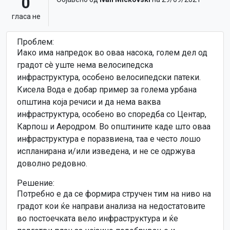
0
гласa не
Проблем:
Иако има напредок во оваа насока, голем дел од
градот сè уште нема велосипедска
инфраструктура, особено велосипедски патеки.
Кисела Вода е добар пример за голема урбана
општина која речиси и да нема ваква
инфраструктура, особено во споредба со Центар,
Карпош и Аеродром. Во општините каде што оваа
инфраструктура е поразвиена, таа е често лошо
испланирана и/или изведена, и не се одржува
доволно редовно.
Решение:
Потребно е да се формира стручен тим на ниво на
градот кои ќе направи анализа на недостатовите
во постоечката вело инфраструктура и ќе