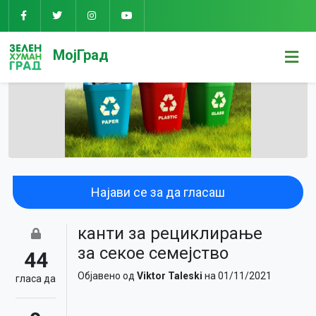
МојГрад
Најави се за да гласаш
канти за рециклирање
за секое семејство
44
Објавено од
Viktor Taleski
на 01/11/2021
гласa да