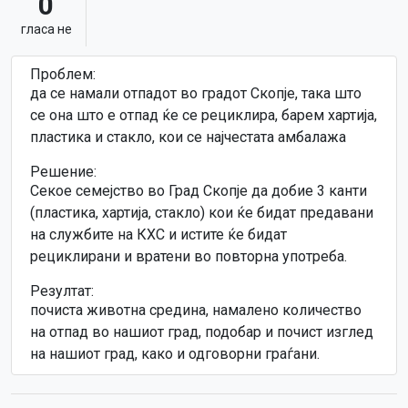
0
гласa не
Проблем:
да се намали отпадот во градот Скопје, така што
се она што е отпад ќе се рециклира, барем хартија,
пластика и стакло, кои се најчестата амбалажа
Решение:
Секое семејство во Град Скопје да добие 3 канти
(пластика, хартија, стакло) кои ќе бидат предавани
на службите на КХС и истите ќе бидат
рециклирани и вратени во повторна употреба.
Резултат:
почиста животна средина, намалено количество
на отпад во нашиот град, подобар и почист изглед
на нашиот град, како и одговорни граѓани.