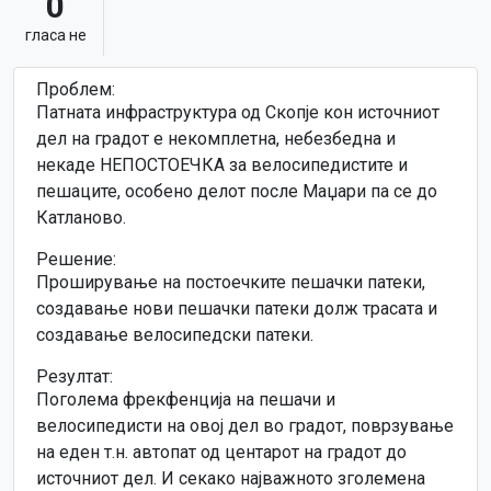
0
гласa не
Проблем:
Патната инфраструктура од Скопје кон источниот
дел на градот е некомплетна, небезбедна и
некаде НЕПОСТОЕЧКА за велосипедистите и
пешаците, особено делот после Маџари па се до
Катланово.
Решение:
Проширување на постоечките пешачки патеки,
создавање нови пешачки патеки долж трасата и
создавање велосипедски патеки.
Резултат:
Поголема фрекфенција на пешачи и
велосипедисти на овој дел во градот, поврзување
на еден т.н. автопат од центарот на градот до
источниот дел. И секако најважното зголемена