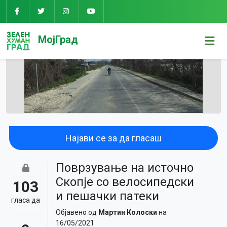
МојГрад
Најави се за да гласаш
Поврзување на источно
Скопје со велосипедски
103
и пешачки патеки
гласa да
Објавено од
Мартин Колоски
на
16/05/2021