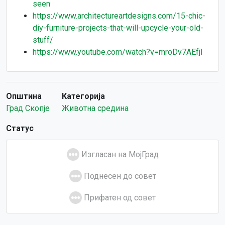
seen
https://www.architectureartdesigns.com/15-chic-
diy-furniture-projects-that-will-upcycle-your-old-
stuff/
https://www.youtube.com/watch?v=mroDv7AEfjI
Општина
Категорија
Град Скопје
Животна средина
Статус
Изгласан на МојГрад
Поднесен до совет
Прифатен од совет