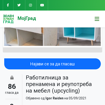
МојГрад
Најави се за да гласаш
Работилница за
пренамена и реупотреба
86
на мебел (upcycling)
гласa да
Објавено од
Igor Raiden
на 05/09/2021