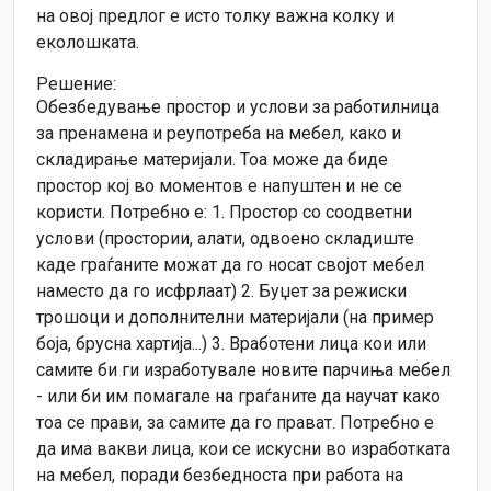
на овој предлог е исто толку важна колку и
еколошката.
Решение:
Обезбедување простор и услови за работилница
за пренамена и реупотреба на мебел, како и
складирање материјали. Тоа може да биде
простор кој во моментов е напуштен и не се
користи. Потребно е: 1. Простор со соодветни
услови (простории, алати, одвоено складиште
каде граѓаните можат да го носат својот мебел
наместо да го исфрлаат) 2. Буџет за режиски
трошоци и дополнителни материјали (на пример
боја, брусна хартија...) 3. Вработени лица кои или
самите би ги изработувале новите парчиња мебел
- или би им помагале на граѓаните да научат како
тоа се прави, за самите да го прават. Потребно е
да има вакви лица, кои се искусни во изработката
на мебел, поради безбедноста при работа на