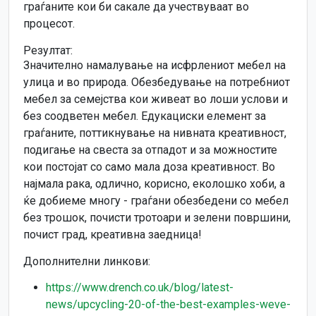
граѓаните кои би сакале да учествуваат во
процесот.
Резултат:
Значително намалување на исфрлениот мебел на
улица и во природа. Обезбедување на потребниот
мебел за семејства кои живеат во лоши услови и
без соодветен мебел. Едукациски елемент за
граѓаните, поттикнување на нивната креативност,
подигање на свеста за отпадот и за можностите
кои постојат со само мала доза креативност. Во
најмала рака, одлично, корисно, еколошко хоби, а
ќе добиеме многу - граѓани обезбедени со мебел
без трошок, почисти тротоари и зелени површини,
почист град, креативна заедница!
Дополнителни линкови:
https://www.drench.co.uk/blog/latest-
news/upcycling-20-of-the-best-examples-weve-