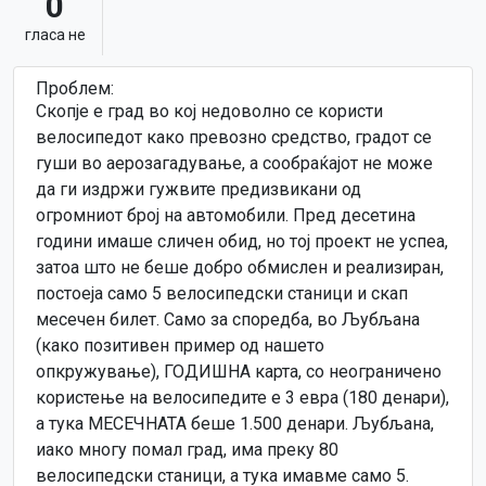
0
гласa не
Проблем:
Скопје е град во кој недоволно се користи
велосипедот како превозно средство, градот се
гуши во аерозагадување, a сообраќајот не може
да ги издржи гужвите предизвикани од
огромниот број на автомобили. Пред десетина
години имаше сличен обид, но тој проект не успеа,
затоа што не беше добро обмислен и реализиран,
постоеја само 5 велосипедски станици и скап
месечен билет. Само за споредба, во Љубљана
(како позитивен пример од нашето
опкружување), ГОДИШНА карта, со неограничено
користење на велосипедите е 3 евра (180 денари),
а тука МЕСЕЧНАТА беше 1.500 денари. Љубљана,
иако многу помал град, има преку 80
велосипедски станици, а тука имавме само 5.