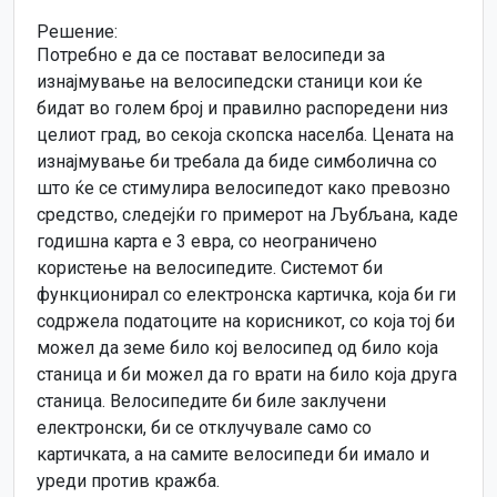
Решение:
Потребно е да се постават велосипеди за
изнајмување на велосипедски станици кои ќе
бидат во голем број и правилно распоредени низ
целиот град, во секоја скопска населба. Цената на
изнајмување би требала да биде симболична со
што ќе се стимулира велосипедот како превозно
средство, следејќи го примерот на Љубљана, каде
годишна карта е 3 евра, со неограничено
користење на велосипедите. Системот би
функционирал со електронска картичка, која би ги
содржела податоците на корисникот, со која тој би
можел да земе било кој велосипед од било која
станица и би можел да го врати на било која друга
станица. Велосипедите би биле заклучени
електронски, би се отклучувале само со
картичката, а на самите велосипеди би имало и
уреди против кражба.