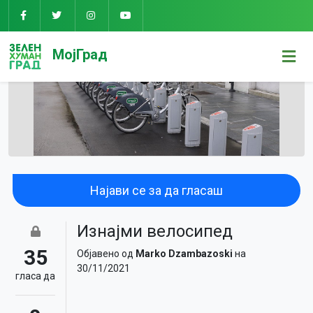
МојГрад
Најави се за да гласаш
Изнајми велосипед
35
Објавено од
Marko Dzambazoski
на
30/11/2021
гласa да