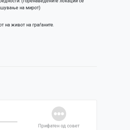
редности. (горенаведените локации се
рушување на мирот)
т на живот на граѓаните.
Прифатен од совет