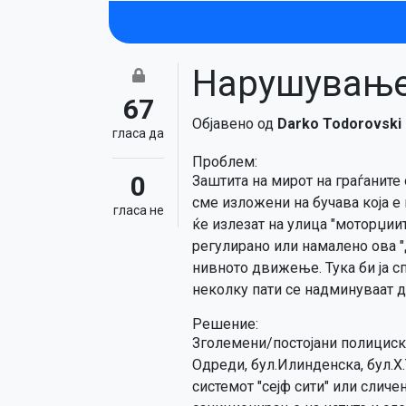
Нарушување 
67
Објавено од
Darko Todorovski
гласa да
Проблем:
0
Заштита на мирот на граѓаните
сме изложени на бучава која е
гласa не
ќе излезат на улица "моторџиит
регулирано или намалено ова "
нивното движење. Тука би ја сп
неколку пати се надминуваат д
Решение:
Зголемени/постојани полициск
Одреди, бул.Илинденска, бул.Х.
системот "сејф сити" или сличе