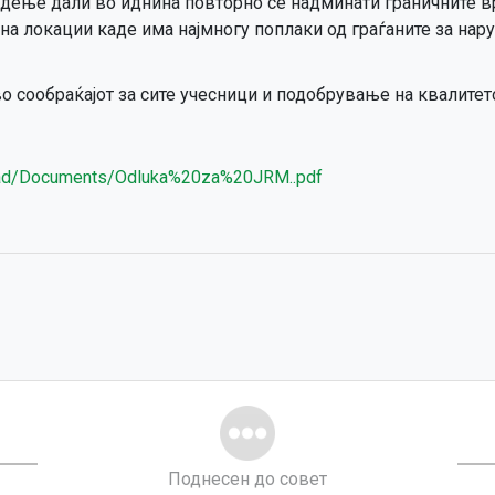
едење дали во иднина повторно се надминати граничните в
на локации каде има најмногу поплаки од граѓаните за на
 сообраќајот за сите учесници и подобрување на квалитето
oad/Documents/Odluka%20za%20JRM..pdf
Поднесен до совет