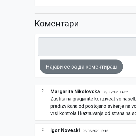
Коментари
Најави се за да коментираш
2
Margarita Nikolovska
03/06/2021 06:32
Zastita na gragjanite koi ziveat vo nasel
predizvikana od postojano svirenje na vo
vrsi kontrola i kaznuvanje od strana na so
2
Igor Noveski
02/06/2021 19:16