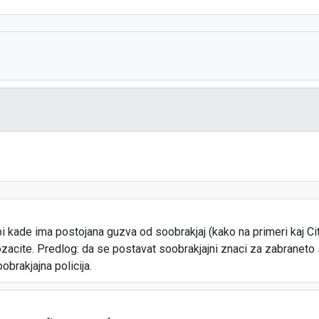
bi kade ima postojana guzva od soobrakjaj (kako na primeri kaj Ci
zacite. Predlog: da se postavat soobrakjajni znaci za zabraneto 
obrakjajna policija.