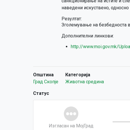
санкционирање на истите и сл
наведени искуствено, односно 
Резултат:
Зголемување на безбедноста во
Дополнителни линкови:
http://www.moi.gov.mk/Upl
Општина
Категорија
Град Скопје
Животна средина
Статус
Изгласан на МојГрад