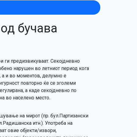
 од бучава
кои ги предизвикуваат. Секојдневно
собено нарушен во летниот период кога
, а и во моментов, делумно е
игурност повторно ќе се зголеми
егулирана, а каде секојдневно по
на во населено место.
шување на мирот (пр. бул.Партизански
л.Радишанска итн.). Употреба на
аат овие објекти/извори,