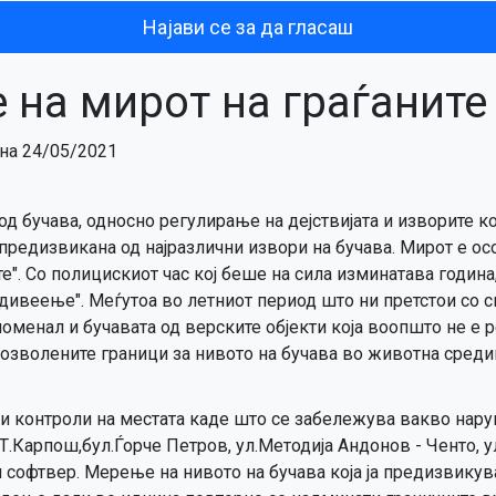
Најави се за да гласаш
на мирот на граѓаните
на 24/05/2021
 од бучава, односно регулирање на дејствијата и изворите 
 предизвикана од најразлични извори на бучава. Мирот е о
е". Со полицискиот час кој беше на сила изминатава година
дивеење". Меѓутоа во летниот период што ни претстои со с
оменал и бучавата од верските објекти која воопшто не е р
озволените граници за нивото на бучава во животна среди
и контроли на местата каде што се забележува вакво нару
Т.Карпош,бул.Ѓорче Петров, ул.Методија Андонов - Ченто, у
н софтвер. Мерење на нивото на бучава која ја предизвикув