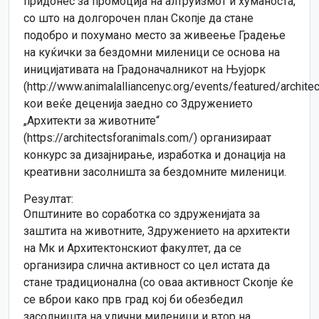
придонес за промоција на алтруизмот и хуманоста,
со што на долгорочен план Скопје да стане
подобро и похумано место за живеење Градење
на куќички за бездомни миленици се основа на
иницијативата на Градоначалникот на Њујорк
(http://www.animalalliancenyc.org/events/featured/archite
кои веќе деценија заедно со Здружението
„Архитекти за животните“
(https://architectsforanimals.com/) организираат
конкурс за дизајнирање, изработка и донација на
креативни засолништа за бездомните миленици.
Резултат:
Општините во соработка со здруженијата за
заштита на животните, Здружението на архитекти
на Мк и Архитектонскиот факултет, да се
организира слична активност со цел истата да
стане традиционална (со оваа активност Скопје ќе
се вброи како прв град кој би обезбедил
засолништа на улични миленици и втор на