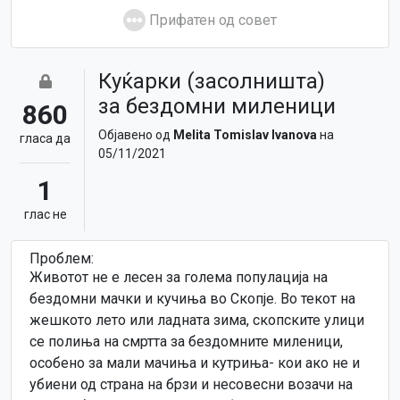
Прифатен од совет
Куќарки (засолништа)
за бездомни миленици
860
Објавено од
Melita Tomislav Ivanova
на
гласa да
05/11/2021
1
глас не
Проблем:
Животот не е лесен за голема популација на
бездомни мачки и кучиња во Скопје. Во текот на
жешкото лето или ладната зима, скопските улици
се полиња на смртта за бездомните миленици,
особено за мали мачиња и кутриња- кои ако не и
убиени од страна на брзи и несовесни возачи на