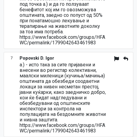
под точка а.) и да го ползуваат
бенефитот кој им го овозможува
општината, заедно со попуст од 50%
при понатамошно лекување и
терапирање на животните доколку
за тоа има потреба.
https://www.facebook.com/groups/HFA
WC/permalink/1799042643461983
Popovski D. Igor
7
а.) - исто така за сите пријавени и
внесени во регистар колективни,
маалски миленици (кучиња/мачиња)
општината да обезбеди соодветни
локаци за нивен несметан престој,
јавни куќарки, како заедничко добро,
кои ќе бидат надгледувани и
обезбедувани од општинските
инспектори за контрола на
популацијата на бездомните животни
и нивна заштита.
https://www.facebook.com/groups/HFA
WC/permalink/1799042643461983