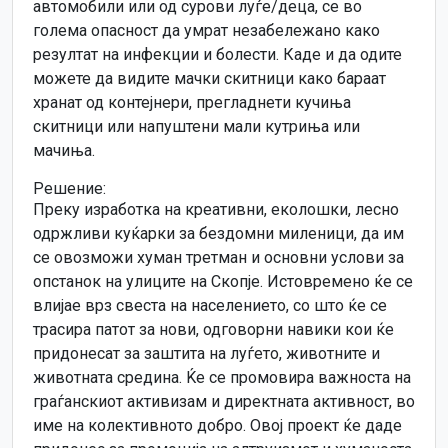
автомобили или од сурови луѓе/деца, се во
голема опасност да умрат незабележано како
резултат на инфекции и болести. Каде и да одите
можете да видите мачки скитници како бараат
хранат од контејнери, прегладнети кучиња
скитници или напуштени мали кутриња или
мачиња.
Решение:
Преку изработка на креативни, еколошки, лесно
одржливи куќарки за бездомни миленици, да им
се овозможи хуман третман и основни услови за
опстанок на улиците на Скопје. Истовремено ќе се
влијае врз свеста на населението, со што ќе се
трасира патот за нови, одговорни навики кои ќе
придонесат за заштита на луѓето, животните и
животната средина. Ќе се промовира важноста на
граѓанскиот активизам и директната активност, во
име на колективното добро. Овој проект ќе даде