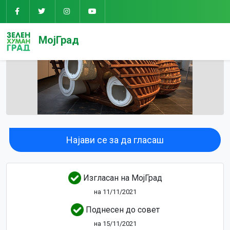
МојГрад
Најави се за да гласаш
Изгласан на МојГрад
на 11/11/2021
Поднесен до совет
на 15/11/2021