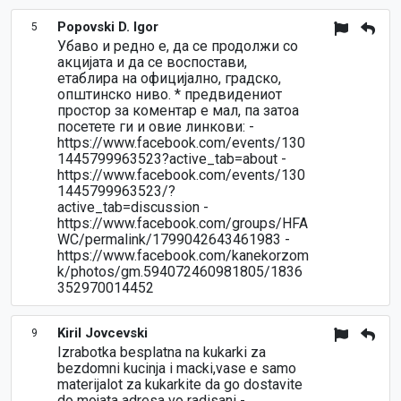
Popovski D. Igor
5
Убаво и редно е, да се продолжи со
акцијата и да се воспостави,
етаблира на официјално, градско,
општинско ниво. * предвидениот
простор за коментар е мал, па затоа
посетете ги и овие линкови: -
https://www.facebook.com/events/130
1445799963523?active_tab=about -
https://www.facebook.com/events/130
1445799963523/?
active_tab=discussion -
https://www.facebook.com/groups/HFA
WC/permalink/1799042643461983 -
https://www.facebook.com/kanekorzom
k/photos/gm.594072460981805/1836
352970014452
Kiril Jovcevski
9
Izrabotka besplatna na kukarki za
bezdomni kucinja i macki,vase e samo
materijalot za kukarkite da go dostavite
do mojata adresa vo radisani -