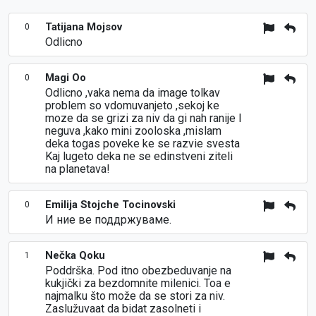
Tatijana Mojsov
0
Odlicno
Magi Oo
0
Odlicno ,vaka nema da image tolkav
problem so vdomuvanjeto ,sekoj ke
moze da se grizi za niv da gi nah ranije I
neguva ,kako mini zooloska ,mislam
deka togas poveke ke se razvie svesta
Kaj lugeto deka ne se edinstveni ziteli
na planetava!
Emilija Stojche Tocinovski
0
И ние ве поддржуваме.
Nečka Qoku
1
Poddrška. Pod itno obezbeduvanje na
kukjički za bezdomnite milenici. Toa e
najmalku što može da se stori za niv.
Zaslužuvaat da bidat zasolneti i