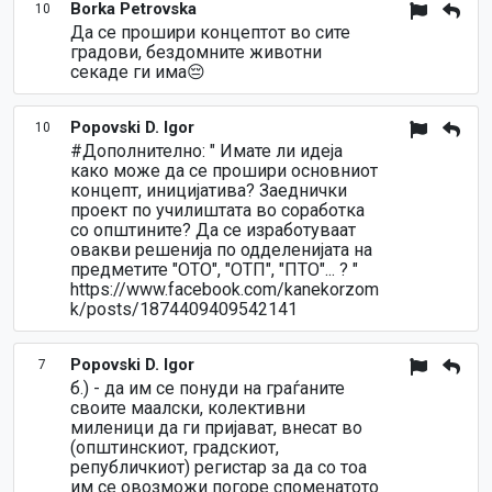
Borka Petrovska
10
Да се прошири концептот во сите
градови, бездомните животни
секаде ги има😔
Popovski D. Igor
10
#Дополнително: " Имате ли идеја
како може да се прошири основниот
концепт, иницијатива? Заеднички
проект по училиштата во соработка
со општините? Да се изработуваат
овакви решенија по одделенијата на
предметите "ОТО", "ОТП", "ПТО"... ? "
https://www.facebook.com/kanekorzom
k/posts/1874409409542141
Popovski D. Igor
7
б.) - да им се понуди на граѓаните
своите маалски, колективни
миленици да ги пријават, внесат во
(општинскиот, градскиот,
републичкиот) регистар за да со тоа
им се овозможи погоре споменатото