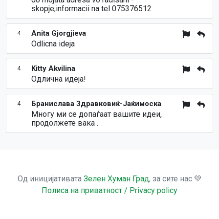
skopje,informacii na tel 075376512
Anita Gjorgjieva
4
Odlicna ideja
Kitty Akvilina
4
Одлична идеја!
Бранислава Здравковиќ-Јаќимоска
4
Многу ми се допаѓаат вашите идеи,
продолжете вака .
Од иницијативата
Зелен Хуман Град
, за сите нас 💚
Полиса на приватност / Privacy policy