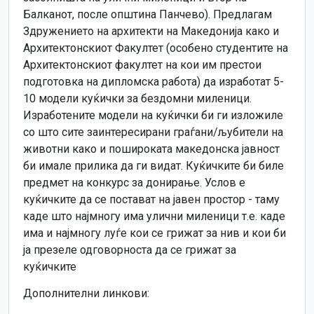
Балканот, после општина Панчево). Предлагам
Здружението на архитекти на Македонија како и
Архитектонскиот Факултет (особено студентите на
Архитектонскиот факултет на кои им престои
подготовка на дипломска работа) да изработат 5-
10 модели куќички за бездомни миленици.
Изработените модели на куќички би ги изложиле
со што сите заинтересирани граѓани/љубители на
животни како и пошироката македонска јавност
би имале прилика да ги видат. Куќичките би биле
предмет на конкурс за донирање. Услов е
куќичките да се постават на јавен простор - таму
каде што најмногу има улични миленици т.е. каде
има и најмногу луѓе кои се грижат за нив и кои би
ја презеле одговорноста да се грижат за
куќичките
Дополнителни линкови: