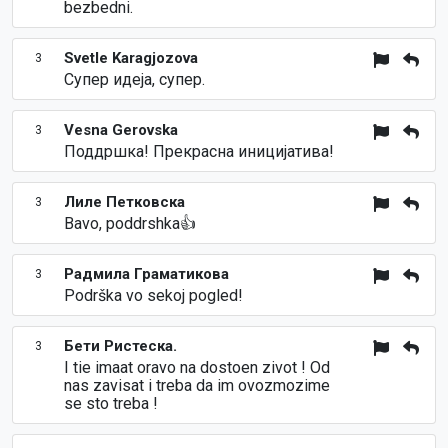
bezbedni.
Svetle Karagjozova
3
Супер идеја, супер.
Vesna Gerovska
3
Поддршка! Прекрасна иницијатива!
Лиле Петковска
3
Bavo, poddrshka👍
Радмила Граматикова
3
Podrška vo sekoj pogled!
Бети Ристеска.
3
I tie imaat oravo na dostoen zivot ! Od
nas zavisat i treba da im ovozmozime
se sto treba !