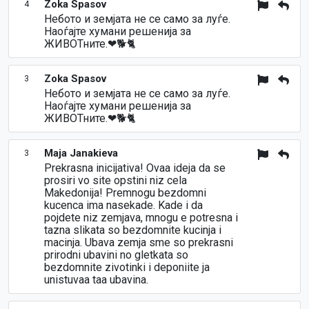
Zoka Spasov
4
Небото и земјата не се само за луѓе.
Наоѓајте хумани решенија за
ЖИВОТните.❤🐕🐈
Zoka Spasov
3
Небото и земјата не се само за луѓе.
Наоѓајте хумани решенија за
ЖИВОТните.❤🐕🐈
Maja Janakieva
3
Prekrasna inicijativa! Ovaa ideja da se
prosiri vo site opstini niz cela
Makedonija! Premnogu bezdomni
kucenca ima nasekade. Kade i da
pojdete niz zemjava, mnogu e potresna i
tazna slikata so bezdomnite kucinja i
macinja. Ubava zemja sme so prekrasni
prirodni ubavini no gletkata so
bezdomnite zivotinki i deponiite ja
unistuvaa taa ubavina.