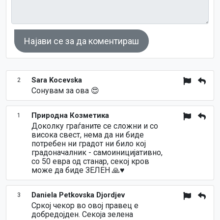
Најави се за да коментираш
Sara Kocevska
2
Сонувам за ова 😍
Природна Козметика
1
Доколку граѓаните се сложни и со
висока свест, нема да ни биде
потребен ни градот ни било кој
градоначалник - самоиницијативно,
со 50 евра од станар, секој кров
може да биде ЗЕЛЕН 🙏♥️
Daniela Petkovska Djordjev
3
Сркој чекор во овој правец е
добредојден. Секоја зелена