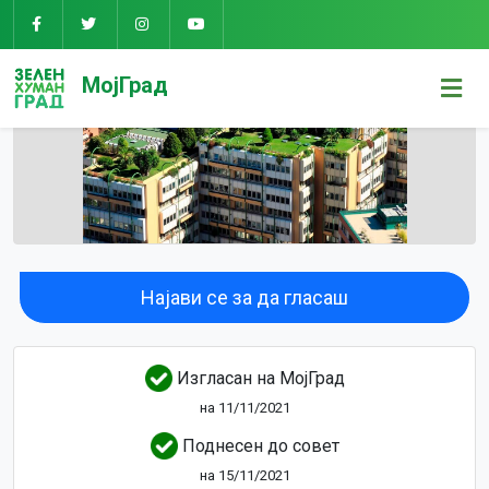
МојГрад
Најави се за да гласаш
Изгласан на МојГрад
на 11/11/2021
Поднесен до совет
на 15/11/2021