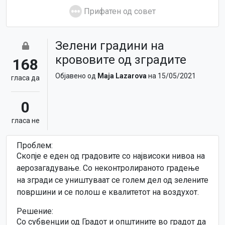
Прифатен од совет
Зелени градини на
крововите од зградите
168
Објавено од
Maja Lazarova
на 15/05/2021
гласa да
0
гласa не
Проблем:
Скопје е еден од градовите со највисоки нивоа на
аерозагадување. Со неконтролираното градење
на згради се уништуваат се голем дел од зелените
површини и се полош е квалитетот на воздухот.
Решение:
Со субвенции од Градот и општините во градот да