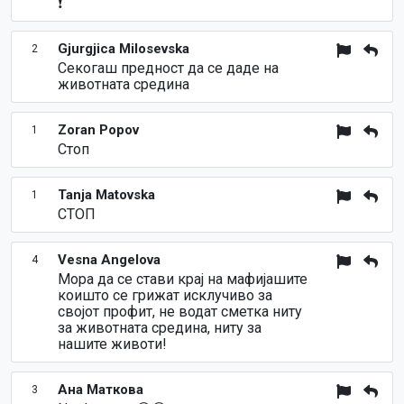
❗
Gjurgjica Milosevska
2
Секогаш предност да се даде на
животната средина
Zoran Popov
1
Стоп
Tanja Matovska
1
СТОП
Vesna Angelova
4
Мора да се стави крај на мафијашите
коишто се грижат исклучиво за
својот профит, не водат сметка ниту
за животната средина, ниту за
нашите животи!
Ана Маткова
3