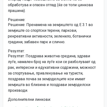
обработува и опасен отпад (ќе се топи цинкова
прашина).
Решение:
Решение: Пренамена на земјиштето од Е 3.1 во
земјиште со спортски терени, паркови,
рекреативни активности, зеленило, ботанички
градини, забавен парк и слично.
Резултат:
Резултат: Поздрава животна средина, здрави
луѓе, намален број на луѓе кои се разболуваат од
рак, интересни и едукативни содржини, можност
за спортување, привлекување на туристи,
поздрава почва за земјоделците кои имаат
земјишта во близина и поздрави земјоделски
производи.
Дополнителни линкови: