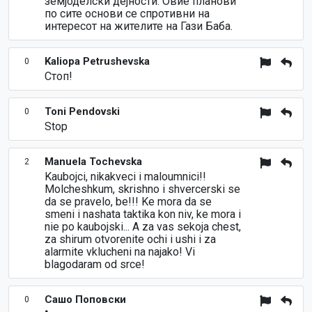
земјоделски дејности. Овие планови
по сите основи се спротивни на
интересот на жителите на Гази Баба.
Kaliopa Petrushevska
0
Стоп!
Toni Pendovski
0
Stop
Manuela Tochevska
2
Kaubojci, nikakveci i maloumnici!!
Molcheshkum, skrishno i shvercerski se
da se pravelo, be!!! Ke mora da se
smeni i nashata taktika kon niv, ke mora i
nie po kaubojski... A za vas sekoja chest,
za shirum otvorenite ochi i ushi i za
alarmite vklucheni na najako! Vi
blagodaram od srce!
Сашо Поповски
0