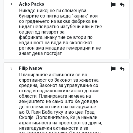
Acko Packo
1
Никаде никој не ги споменува
бунарите со питка вода "кајнак" кои
со градењето на ваква фабрика ке
бидат неповратно изгубени или и тие
се дел од пазарот за
фабриката..инаку тие се втори по
издашност на вода во скопскиот
регион ама младиве гемерации и не
знаат дека постојат
Filip Ivanov
3
Планираните активности се во
спротивност со Законот за животна
средина, Законот за управување со
отпад и подзаконските акти од овие
области. Планираната намена на
земјиштето не само што ќе доведе
до зголемено ниво на загадување
во О. Гази Баба туку и во цел Град
Скопје. Дополнително, ќе ја намали
атрактивноста на просторот за други,
незагадувачки активности и за