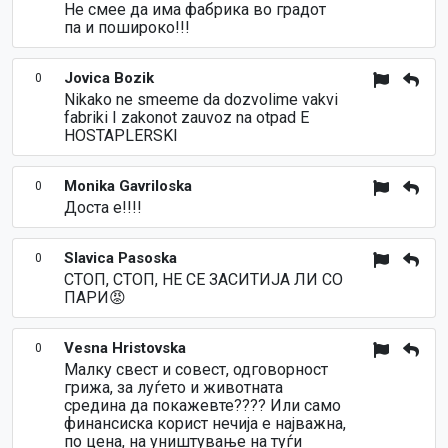
Не смее да има фабрика во градот
па и пошироко!!!
Jovica Bozik
0
Nikako ne smeeme da dozvolime vakvi
fabriki I zakonot zauvoz na otpad E
HOSTAPLERSKI
Monika Gavriloska
0
Доста е!!!!
Slavica Pasoska
0
СТОП, СТОП, НЕ СЕ ЗАСИТИЈА ЛИ СО
ПАРИ😡
Vesna Hristovska
0
Малку свест и совест, одговорност
грижа, за луѓето и животната
средина да покажевте???? Или само
финансиска корист нечија е најважна,
по цена, на уништување на туѓи