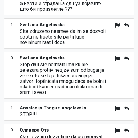
животи и страдања од нуз појавите
што би произлегле ???
Svetlana Angelovska
1
Site zdruzeno nesmee da im se dozvoli
dosta ne truete site partii luge
nevininumiraat i deca
Svetlana Angelovska
0
Stop dali ste normalni malku nie
zelezara protiiv nezjze sum od bugarija
zelezoto se topi tuka a bugarija ja
zatvori topilnicata mnogu deca se bolni.i
mladi od kancer gradonacalniku imas li
sram.i svest
Anastasija Tongue-angelovska
1
STOP!!!
Оливера Оте
0
Ako i ova im dozvolime da go napravat,