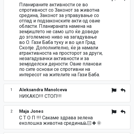
Планираните активности се во
спротивност со Законот за животна
средина, Законот за управување со
отпад и подзаконските акти од овие
области. Планираната намена на
земјиштето не само што ќе доведе
до зголемено ниво на загадување
во О. Гази Баба туку и во цел Град
Скопје. Дополнително, ќе ја намали
атрактивноста на просторот за други,
незагадувачки активности и за
земјоделски дејности. Овие планови
по сите основи се спротивни на
интересот на жителите на Гази Баба.
Aleksandra Manolceva
1
НИКАКО!!! СТОП!!!
Maja Jones
2
С Т О П !!! Сакаме здрава зелена
еколошка животна средина🙏🏻🍀🌞