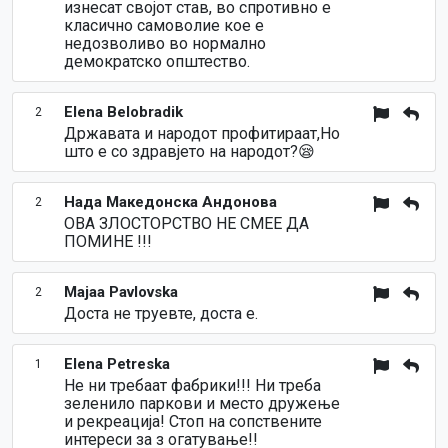
изнесат својот став, во спротивно е
класично самоволие кое е
недозволиво во нормално
демократско општество.
Elena Belobradik
2
Државата и народот профитираат,Но
што е со здравјето на народот?😪
Нада Македонска Андонова
2
ОВА ЗЛОСТОРСТВО НЕ СМЕЕ ДА
ПОМИНЕ !!!
Majaa Pavlovska
2
Доста не труевте, доста е.
Elena Petreska
1
Не ни требаат фабрики!!! Ни треба
зеленило паркови и место дружење
и рекреација! Стоп на сопствените
интереси за з огатување!!