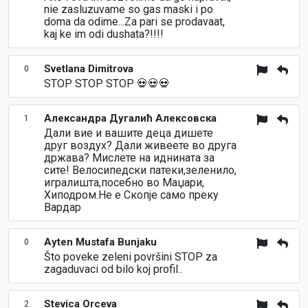
nie zasluzuvame so gas maski i po
doma da odime...Za pari se prodavaat,
kaj ke im odi dushata?!!!!
Svetlana Dimitrova
0
STOP STOP STOP 💀💀💀
Александра Дугалић Алексовска
1
Дали вие и вашите деца дишете
друг воздух? Дали живеете во друга
држава? Мислете на иднината за
сите! Велосипедски патеки,зеленило,
игралишта,посебно во Маџари,
Хиподром.Не е Скопје само преку
Вардар
Ayten Mustafa Bunjaku
0
Što poveke zeleni površini STOP za
zagaduvaci od bilo koj profil..
Stevica Orceva
2