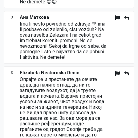
Ne dremete 😊😊
Ана Маткова
3
Ima li nesto povredno od zdravje 💚 ima
li poubavo od zelenilo, cist vozduh? Na
ovaa naselba Zelezara I na celiot grad
im trebaat koreniti promeni. Ne se
nevozmozni! Sekoj da trgne od sebe, da
pomogne I sto e najvazno da se pobuni
I aktivira. Ne demete!
Elizabeta Nestoroska Dimic
3
Опрајте се и престанете да сечете
дрва, да палите отпад, да ни го
загадувате воздухот, да ја труете
водата и почвата. Бараме пристојни
услови за живот, чист воздух и вода
на нас и за идните генерации. Никој
не ви дал право ниту дозвола да
решавате за нас. За ова мора да се
распише референдум, каде
граѓаните од градот Скопје треба да
го кажат своето мислење и да го