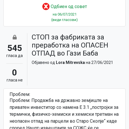
Одбиен од совет
на 06/07/2021
(види гласови)
СТОП за фабриката за
преработка на ОПАСЕН
545
ОТПАД во Гази Баба
гласa да
Објавено од
Lora Mitrevska
на 27/06/2021
0
гласa не
Проблем:
Проблем: Продажба на државно земјиште на
приватен инвеститор со намена Е 3.1 „постројки за
термички, физичко-хемиски и хемиски третман на
неопасен отпад на парцели во Старо Скопје“ каде
според Нацрт-извештаите за СОЖС ќе се