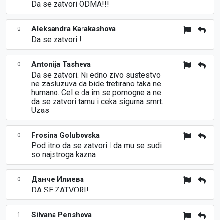
Da se zatvori ODMA!!!
Aleksandra Karakashova
0
Da se zatvori !
Antonija Tasheva
0
Da se zatvori. Ni edno zivo sustestvo
ne zasluzuva da bide tretirano taka ne
humano. Cel e da im se pomogne a ne
da se zatvori tamu i ceka sigurna smrt.
Uzas
Frosina Golubovska
0
Pod itno da se zatvori I da mu se sudi
so najstroga kazna
Данче Илиева
0
DA SE ZATVORI!
Silvana Penshova
1