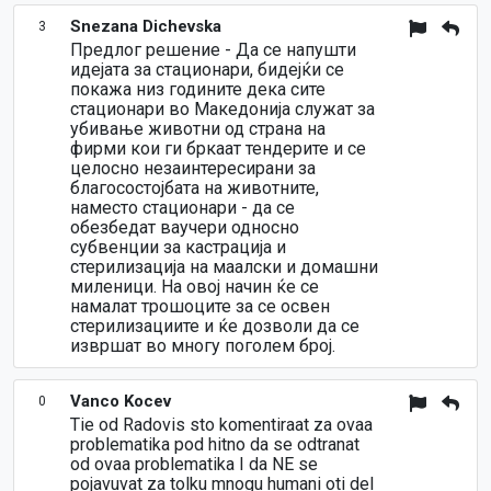
Snezana Dichevska
3
Предлог решение - Да се напушти
идејата за стационари, бидејќи се
покажа низ годините дека сите
стационари во Македонија служат за
убивање животни од страна на
фирми кои ги бркаат тендерите и се
целосно незаинтересирани за
благосостојбата на животните,
наместо стационари - да се
обезбедат ваучери односно
субвенции за кастрација и
стерилизација на маалски и домашни
миленици. На овој начин ќе се
намалат трошоците за се освен
стерилизациите и ќе дозволи да се
извршат во многу поголем број.
Vanco Kocev
0
Tie od Radovis sto komentiraat za ovaa
problematika pod hitno da se odtranat
od ovaa problematika I da NE se
pojavuvat za tolku mnogu humani oti del