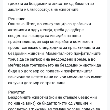
грижата за бездомните животни од Законот за
заштита и благосостојба на животните.
Решение:
Општина Штип, во консултација со граѓански
активисти и здруженија, треба да одбере
соодветна локација за изведба на ново
прифатилиште, за која ќе изработи комплетен
проект согласно стандардите за прифатилишта за
бездомни животни. Моменталното прифатилиште
треба да се затвори на неодредено време, а во
меѓувреме третирањето на бездомни животни да
биде во договор со приватни прифатилишта/
пансиони за истите цени по кои моментално имаат
склучен договор со трето лице.
Резултат:
Бездомните животни (кои не станале бездомни
по нивна вина) ќе бидат тргнати од улиците и
соодветно згрижени во хумани услови додека да