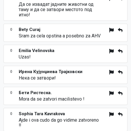
Да се извадат јадните животни од
таму и да се затвори местото под
итно!
Bety Curaj
0
Sram za cela opstina a posebno za AHV
Emilia Velinovska
0
Uzas!
Ирена Кујунџиева Трајковски
0
Нека се затвори!
Бети Ристеска.
0
Mora da se zatvori macilistevo !
Sophia Tara Kavrakova
0
Ajde i ova cudo da go vidime zatvoreno
‼️