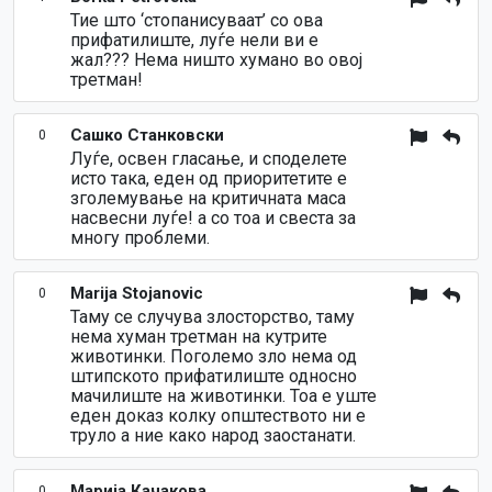
Тие што ‘стопанисуваат’ со ова
прифатилиште, луѓе нели ви е
жал??? Нема ништо хумано во овој
третман!
Сашко Станковски
0
Луѓе, освен гласање, и споделете
исто така, еден од приоритетите е
зголемување на критичната маса
насвесни луѓе! а со тоа и свеста за
многу проблеми.
Marija Stojanovic
0
Таму се случува злосторство, таму
нема хуман третман на кутрите
животинки. Поголемо зло нема од
штипското прифатилиште односно
мачилиште на животинки. Тоа е уште
еден доказ колку општеството ни е
труло а ние како народ заостанати.
Марија Качакова
0