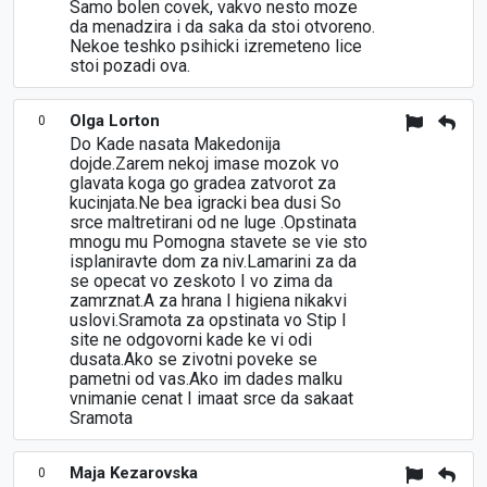
Samo bolen covek, vakvo nesto moze
da menadzira i da saka da stoi otvoreno.
Nekoe teshko psihicki izremeteno lice
stoi pozadi ova.
Olga Lorton
0
Do Kade nasata Makedonija
dojde.Zarem nekoj imase mozok vo
glavata koga go gradea zatvorot za
kucinjata.Ne bea igracki bea dusi So
srce maltretirani od ne luge .Opstinata
mnogu mu Pomogna stavete se vie sto
isplaniravte dom za niv.Lamarini za da
se opecat vo zeskoto I vo zima da
zamrznat.A za hrana I higiena nikakvi
uslovi.Sramota za opstinata vo Stip I
site ne odgovorni kade ke vi odi
dusata.Ako se zivotni poveke se
pametni od vas.Ako im dades malku
vnimanie cenat I imaat srce da sakaat
Sramota
Maja Kezarovska
0