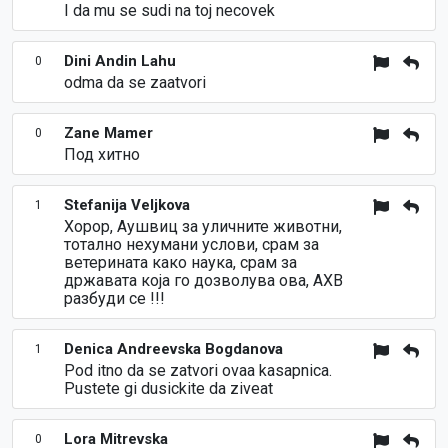
I da mu se sudi na toj necovek
Dini Andin Lahu
0
odma da se zaatvori
Zane Mamer
0
Под хитно
Stefanija Veljkova
1
Хорор, Аушвиц за уличните животни,
тотално нехумани услови, срам за
ветерината како наука, срам за
државата која го дозволува ова, АХВ
разбуди се !!!
Denica Andreevska Bogdanova
1
Pod itno da se zatvori ovaa kasapnica.
Pustete gi dusickite da ziveat
Lora Mitrevska
0