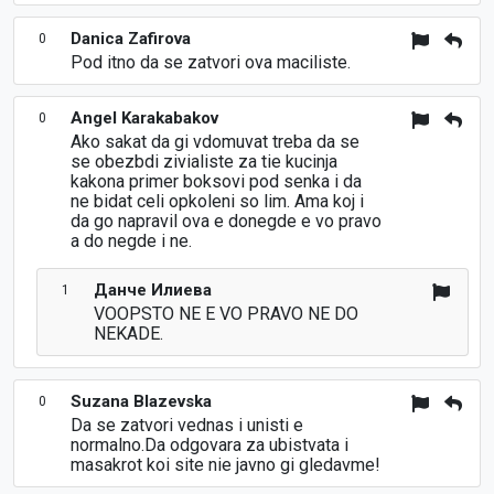
Danica Zafirova
0
Pod itno da se zatvori ova maciliste.
Angel Karakabakov
0
Ako sakat da gi vdomuvat treba da se
se obezbdi zivialiste za tie kucinja
kakona primer boksovi pod senka i da
ne bidat celi opkoleni so lim. Ama koj i
da go napravil ova e donegde e vo pravo
a do negde i ne.
Данче Илиева
1
VOOPSTO NE E VO PRAVO NE DO
NEKADE.
Suzana Blazevska
0
Da se zatvori vednas i unisti e
normalno.Da odgovara za ubistvata i
masakrot koi site nie javno gi gledavme!