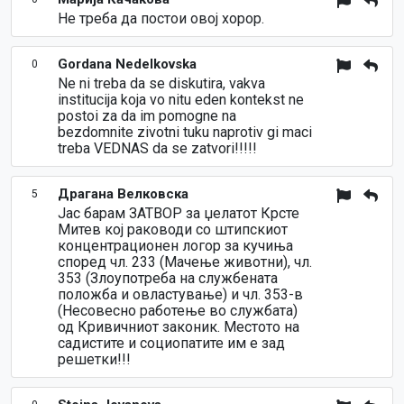
Не треба да постои овој хорор.
Gordana Nedelkovska
0
Ne ni treba da se diskutira, vakva
institucija koja vo nitu eden kontekst ne
postoi za da im pomogne na
bezdomnite zivotni tuku naprotiv gi maci
treba VEDNAS da se zatvori!!!!!
Драгана Велковска
5
Јас барам ЗАТВОР за џелатот Крсте
Митев кој раководи со штипскиот
концентрационен логор за кучиња
според чл. 233 (Мачење животни), чл.
353 (Злоупотреба на службената
положба и овластување) и чл. 353-в
(Несовесно работење во службата)
од Кривичниот законик. Местото на
садистите и социопатите им е зад
решетки!!!