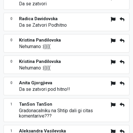
Da se zatvori
Radica Davidovska
0
Da se Zatvori Podhitno
Kristina Pandilovska
0
Nehumano :(((((
Kristina Pandilovska
0
Nehumano :(((((
Anita Gjorgjieva
0
Da se zatvori pod hitno!!
TanSon TanSon
1
Gradonacalniku na Shtip dali gi citas
komentarive???
Aleksandra Vasilevska
1