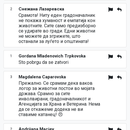
Снежана Лазаревска
2
Срамота! Ниту еден градоначалник
не покажа хуманост и емпатија кон
животните. Сите само предизборно
се удирате во гради. Едни животни
не можете да згрижете, што
останали за луѓето и општината!
Gordana Mladenovich Trpkovska
1
Sto pobrgu da se zatvori
Magdalena Caparovska
3
Прежално. Се срамам дека ваков
логор за животни постои во мојата
држава. Срамно за сите
инволвирани, градоначалникот и
Агенцијата за Храна и Ветерина. Нема
да се откажеме додека не ви
ставиме катанец! 😠
Andrijana Maciev
2