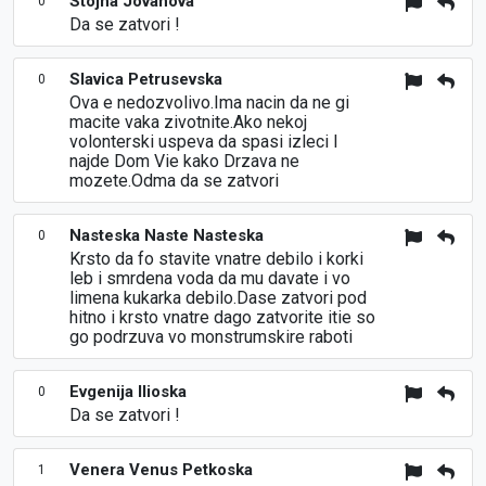
Stojna Jovanova
0
Da se zatvori !
Slavica Petrusevska
0
Ova e nedozvolivo.Ima nacin da ne gi
macite vaka zivotnite.Ako nekoj
volonterski uspeva da spasi izleci I
najde Dom Vie kako Drzava ne
mozete.Odma da se zatvori
Nasteska Naste Nasteska
0
Krsto da fo stavite vnatre debilo i korki
leb i smrdena voda da mu davate i vo
limena kukarka debilo.Dase zatvori pod
hitno i krsto vnatre dago zatvorite itie so
go podrzuva vo monstrumskire raboti
Evgenija Ilioska
0
Da se zatvori !
Venera Venus Petkoska
1