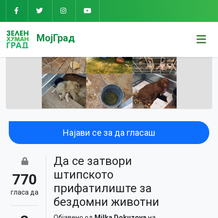
МојГрад
Најави се за да гласаш
Да се затвори
штипското
770
прифатилиште за
гласa да
бездомни животни
Објавено од
Milka Dokuzova
на