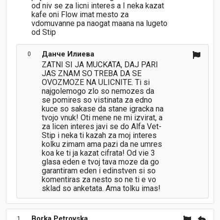
od niv se za licni interes a I neka kazat
kafe oni Flow imat mesto za
vdomuvanne pa naogat maana na lugeto
od Stip
Данче Илиева
0
ZATNI SI JA MUCKATA, DAJ PARI
JAS ZNAM SO TREBA DA SE
OVOZMOZE NA ULICNITE. Ti si
najgolemogo zlo so nemozes da
se pomires so vistinata za edno
kuce so sakase da stane igracka na
tvojo vnuk! Oti mene ne mi izvirat, a
za licen interes javi se do Alfa Vet-
Stip i neka ti kazah za moj interes
kolku zimam ama pazi da ne umres
koa ke ti ja kazat cifrata! Od vie 3
glasa eden e tvoj tava moze da go
garantiram eden i edinstven si so
komentiras za nesto so ne ti e vo
sklad so anketata. Ama tolku imas!
Borka Petrovska
1