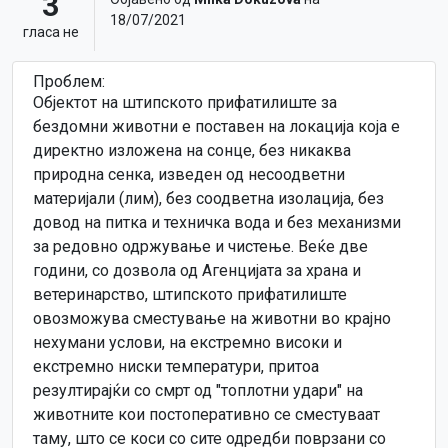
3
18/07/2021
гласa не
Проблем:
Објектот на штипското прифатилиште за
бездомни животни е поставен на локација која е
директно изложена на сонце, без никаква
природна сенка, изведен од несоодветни
материјали (лим), без соодветна изолација, без
довод на питка и техничка вода и без механизми
за редовно одржување и чистење. Веќе две
години, со дозвола од Агенцијата за храна и
ветеринарство, штипското прифатилиште
овозможува сместување на животни во крајно
нехумани услови, на екстремно високи и
екстремно ниски температури, притоа
резултирајќи со смрт од "топлотни удари" на
животните кои постоперативно се сместуваат
таму, што се коси со сите одредби поврзани со