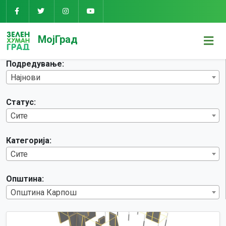
Предлози
МојГрад
Подредување:
Најнови
Статус:
Сите
Категорија:
Сите
Општина:
Општина Карпош