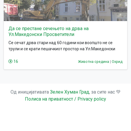
Да се престане сечењето на дрва на
Ул.Македонски Просветители
Се сечат дрва стари над 60 години кои воопшто не се
трули и се крати пешачкиот простор на Ул.Македонски
Просветители со цел да се направи платен паркинг по
должината на самата улица.
16
Животна средина
|
Охрид
Од иницијативата
Зелен Хуман Град
, за сите нас 💚
Полиса на приватност / Privacy policy