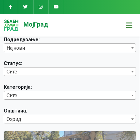
Предлози
МојГрад
Подредување:
Најнови
Статус:
Сите
Категорија:
Сите
Општина:
Охрид