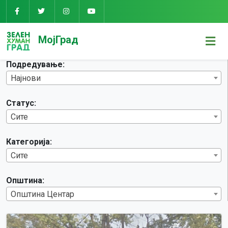
Предлози
МојГрад
Подредување:
Најнови
Статус:
Сите
Категорија:
Сите
Општина:
Општина Центар