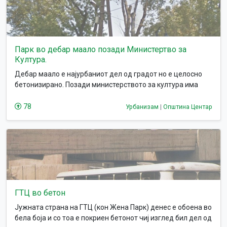
Парк во дебар маало позади Министертво за
Култура.
Дебар маало е најурбаниот дел од градот но е целосно
бетонизирано. Позади министерството за култура има
преубав заграден парк кој никој не го користи.
78
Урбанизам
|
Општина Центар
ГТЦ во бетон
Јужната страна на ГТЦ (кон Жена Парк) денес е обоена во
бела боја и со тоа е покриен бетонот чиј изглед бил дел од